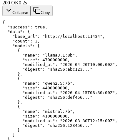
200
OK
0.2s
Collapse
Copy
{
"success"
: 
true
,
"data"
: {
"base_url"
: 
"http://localhost:11434"
,
"count"
: 
3
,
"models"
: [
      {
"name"
: 
"llama3.1:8b"
,
"size"
: 
4700000000
,
"modified_at"
: 
"2026-04-20T10:00:00Z"
,
"digest"
: 
"sha256:abc123..."
      },
      {
"name"
: 
"qwen2.5:7b"
,
"size"
: 
4400000000
,
"modified_at"
: 
"2026-04-15T08:30:00Z"
,
"digest"
: 
"sha256:def456..."
      },
      {
"name"
: 
"mistral:7b"
,
"size"
: 
4100000000
,
"modified_at"
: 
"2026-03-30T12:15:00Z"
,
"digest"
: 
"sha256:123456..."
      }
    ]
  },