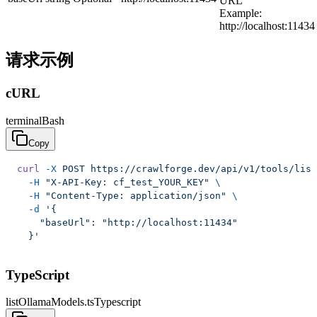
URL
Example:
http://localhost:11434
请求示例
cURL
terminal
Bash
Copy
curl
 -X
 POST
 https://crawlforge.dev/api/v1/tools/list
  -H
 "X-API-Key: cf_test_YOUR_KEY"
 \
  -H
 "Content-Type: application/json"
 \
  -d
 '{
    "baseUrl": "http://localhost:11434"
  }'
TypeScript
listOllamaModels.ts
Typescript