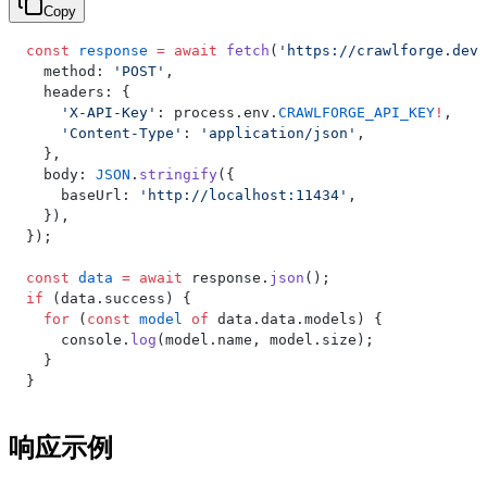
Copy
const
 response
 =
 await
 fetch
(
'https://crawlforge.dev/
  method: 
'POST'
,
  headers: {
    'X-API-Key'
: process.env.
CRAWLFORGE_API_KEY
!
,
    'Content-Type'
: 
'application/json'
,
  },
  body: 
JSON
.
stringify
({
    baseUrl: 
'http://localhost:11434'
,
  }),
});
const
 data
 =
 await
 response.
json
();
if
 (data.success) {
  for
 (
const
 model
 of
 data.data.models) {
    console.
log
(model.name, model.size);
  }
}
响应示例