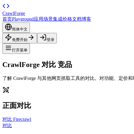
CrawlForge
首页
Playground
应用场景
集成
价格
文档
博客
简体中文
免费开始
登录
打开菜单
CrawlForge 对比
竞品
了解 CrawlForge 与其他网页抓取工具的对比。对功能、定
正面对比
对比 Firecrawl
对比