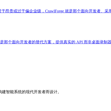
过于昂贵或过于偏企业级，CrawlForge 就是那个面向开发者、采用扁
orge 就是那个面向开发者的替代方案，提供真实的 API 而非桌面录制
具，专为构建智能系统的现代开发者而设计。