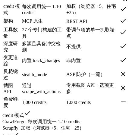
credit 模
加权（浏览器 +5、住宅
每次调用统一 1-10
式
credits
+25）
架构
MCP 原生
REST API
工具数
27 个专门构建的工
带调节项的单一抓取端
量
具
点
深度研
多源且具备冲突检
不提供
究
测
变更追
内置 track_changes
非内置
踪
反爬绕
ASP 防护（一流）
stealth_mode
过
专用截图 API，选项更
截图
通过
API
scrape_with_actions
多
免费额
1,000 credits
1,000 credits
度
credit 模式
CrawlForge
:
每次调用统一 1-10 credits
Scrapfly
:
加权（浏览器 +5、住宅 +25）