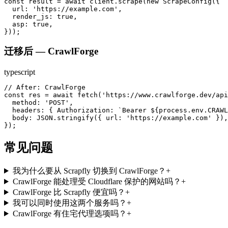
const result = await client.scrape(new ScrapeConfig({

  url: 'https://example.com',

  render_js: true,

  asp: true,

}));
迁移后 — CrawlForge
typescript
// After: CrawlForge

const res = await fetch('https://www.crawlforge.dev/api
  method: 'POST',

  headers: { Authorization: `Bearer ${process.env.CRAWL
  body: JSON.stringify({ url: 'https://example.com' }),

});
常见问题
我为什么要从 Scrapfly 切换到 CrawlForge？
+
CrawlForge 能处理受 Cloudflare 保护的网站吗？
+
CrawlForge 比 Scrapfly 便宜吗？
+
我可以同时使用这两个服务吗？
+
CrawlForge 有住宅代理选项吗？
+