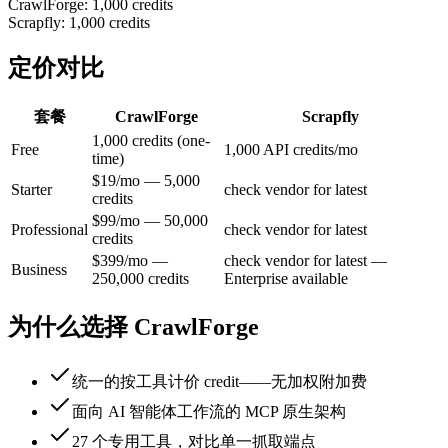
CrawlForge
:
1,000 credits
Scrapfly
:
1,000 credits
定价对比
套餐
CrawlForge
Scrapfly
1,000 credits (one-
Free
1,000 API credits/mo
time)
$19/mo — 5,000
Starter
check vendor for latest
credits
$99/mo — 50,000
Professional
check vendor for latest
credits
$399/mo —
check vendor for latest —
Business
250,000 credits
Enterprise available
为什么选择 CrawlForge
统一的按工具计价 credit——无加权附加费
面向 AI 智能体工作流的 MCP 原生架构
27 个专用工具，对比单一抓取端点