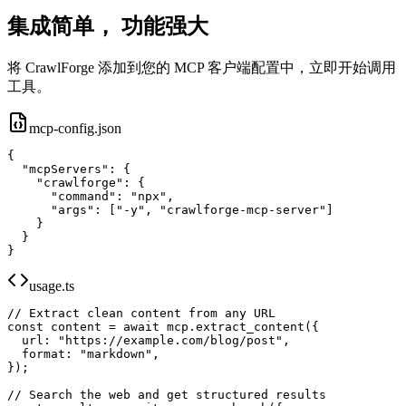
集成简单，
功能强大
将 CrawlForge 添加到您的 MCP 客户端配置中，立即开始调用
工具。
mcp-config.json
{

  "mcpServers": {

    "crawlforge": {

      "command": "npx",

      "args": ["-y", "crawlforge-mcp-server"]

    }

  }

}
usage.ts
// Extract clean content from any URL

const content = await mcp.extract_content({

  url: "https://example.com/blog/post",

  format: "markdown",

});

// Search the web and get structured results
