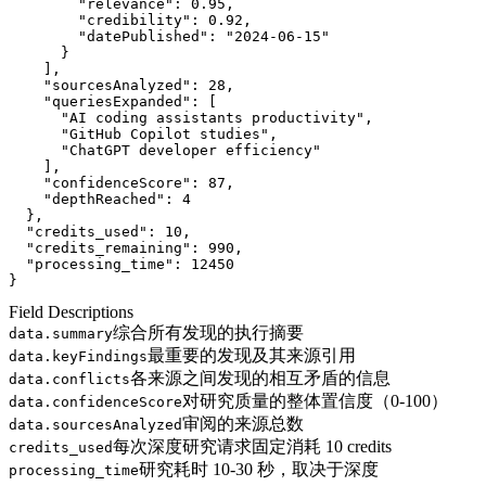
"relevance"
: 
0.95
,
"credibility"
: 
0.92
,
"datePublished"
: 
"2024-06-15"
      }
    ],
"sourcesAnalyzed"
: 
28
,
"queriesExpanded"
: [
      "AI coding assistants productivity",
      "GitHub Copilot studies",
      "ChatGPT developer efficiency"
    ],
"confidenceScore"
: 
87
,
"depthReached"
: 
4
  },
"credits_used"
: 
10
,
"credits_remaining"
: 
990
,
"processing_time"
: 
12450
}
Field Descriptions
综合所有发现的执行摘要
data.summary
最重要的发现及其来源引用
data.keyFindings
各来源之间发现的相互矛盾的信息
data.conflicts
对研究质量的整体置信度（0-100）
data.confidenceScore
审阅的来源总数
data.sourcesAnalyzed
每次深度研究请求固定消耗 10 credits
credits_used
研究耗时 10-30 秒，取决于深度
processing_time