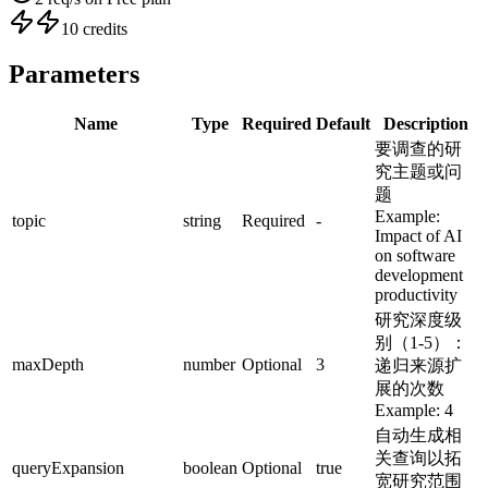
10 credits
Parameters
Name
Type
Required
Default
Description
要调查的研
究主题或问
题
Example:
topic
string
Required
-
Impact of AI
on software
development
productivity
研究深度级
别（1-5）：
maxDepth
number
Optional
3
递归来源扩
展的次数
Example:
4
自动生成相
关查询以拓
queryExpansion
boolean
Optional
true
宽研究范围