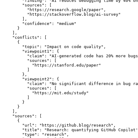
"finding"
: 
"AI reduces debugging time by 40% on
"sources"
: [
          "https://research.google/paper",
          "https://stackoverflow.blog/ai-survey"
        ],
"confidence"
: 
"medium"
      }
    ],
"conflicts"
: [
      {
"topic"
: 
"Impact on code quality"
,
"viewpoint1"
: {
"claim"
: 
"AI-generated code has 20% more bugs
"sources"
: [
            "https://stanford.edu/paper"
          ]
        },
"viewpoint2"
: {
"claim"
: 
"No significant difference in bug ra
"sources"
: [
            "https://mit.edu/study"
          ]
        }
      }
    ],
"sources"
: [
      {
"url"
: 
"https://github.blog/research"
,
"title"
: 
"Research: quantifying GitHub Copilot'
"type"
: 
"research"
,