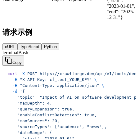
{"start":
"2023-01-01",
"end": "2025-
12-31"}
请求示例
cURL
TypeScript
Python
terminal
Bash
Copy
curl
 -X
 POST
 https://crawlforge.dev/api/v1/tools/deep
  -H
 "X-API-Key: cf_test_YOUR_KEY"
 \
  -H
 "Content-Type: application/json"
 \
  -d
 '{
    "topic": "Impact of AI on software development pr
    "maxDepth": 4,
    "queryExpansion": true,
    "enableConflictDetection": true,
    "maxSources": 30,
    "sourceTypes": ["academic", "news"],
    "dateRange": {
      "start": "2023-01-01",