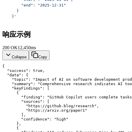
      "end": "2025-12-31"
    }
  }'
响应示例
200
OK
12,450ms
Collapse
Copy
{
"success"
: 
true
,
"data"
: {
"topic"
: 
"Impact of AI on software development prod
"summary"
: 
"Comprehensive research indicates AI too
"keyFindings"
: [
      {
"finding"
: 
"GitHub Copilot users complete tasks
"sources"
: [
          "https://github.blog/research",
          "https://arxiv.org/paper1"
        ],
"confidence"
: 
"high"
      },
      {