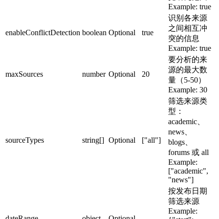
Example:
true
识别各来源
之间相互冲
enableConflictDetection
boolean
Optional
true
突的信息
Example:
true
要分析的来
源的最大数
maxSources
number
Optional
20
量（5-50）
Example:
30
筛选来源类
型：
academic、
news、
sourceTypes
string[]
Optional
["all"]
blogs、
forums 或 all
Example:
["academic",
"news"]
按发布日期
筛选来源
Example:
dateRange
object
Optional
-