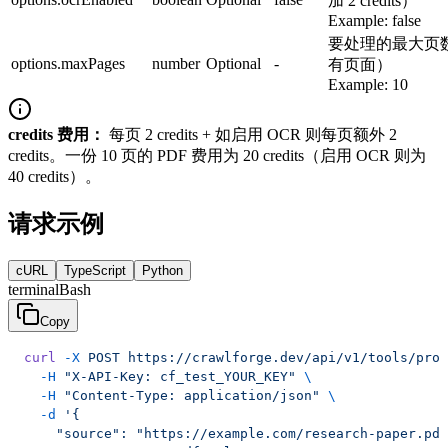
加 2 credits）
Example:
false
要处理的最大页
options.maxPages
number
Optional
-
有页面）
Example:
10
credits 费用：
每页 2 credits + 如启用 OCR 则每页额外 2
credits。一份 10 页的 PDF 费用为 20 credits（启用 OCR 则为
40 credits）。
请求示例
cURL
TypeScript
Python
terminal
Bash
Copy
curl
 -X
 POST
 https://crawlforge.dev/api/v1/tools/proc
  -H
 "X-API-Key: cf_test_YOUR_KEY"
 \
  -H
 "Content-Type: application/json"
 \
  -d
 '{
    "source": "https://example.com/research-paper.pdf