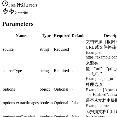
Free 计划 2 req/s
2 credits
Parameters
Name
Type
Required
Default
Descrip
文档来源（根据 sou
URL 或文件路径
source
string
Required
-
Example:
https://example.c
来源类
型："url"、"pdf_u
sourceType
string
Required
-
"pdf_file"
Example:
pdf_url
处理选项
options
object
Optional
-
Example:
{"extrac
"ocrEnabled": fals
是否从文档中提
options.extractImages
boolean
Optional
false
Example:
true
为扫描文档启用 
options.ocrEnabled
boolean
Optional
false