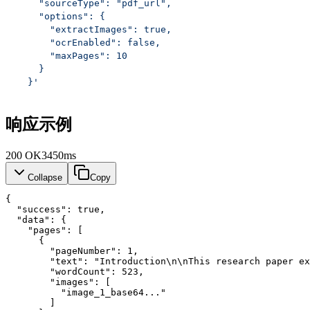
    "sourceType": "pdf_url",
    "options": {
      "extractImages": true,
      "ocrEnabled": false,
      "maxPages": 10
    }
  }'
响应示例
200
OK
3450ms
Collapse
Copy
{
"success"
: 
true
,
"data"
: {
"pages"
: [
      {
"pageNumber"
: 
1
,
"text"
: 
"Introduction\n\nThis research paper ex
"wordCount"
: 
523
,
"images"
: [
          "image_1_base64..."
        ]