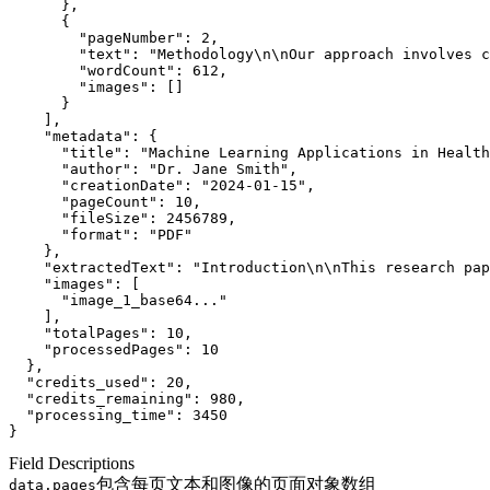
      },
      {
"pageNumber"
: 
2
,
"text"
: 
"Methodology\n\nOur approach involves c
"wordCount"
: 
612
,
"images"
: []
      }
    ],
"metadata"
: {
"title"
: 
"Machine Learning Applications in Health
"author"
: 
"Dr. Jane Smith"
,
"creationDate"
: 
"2024-01-15"
,
"pageCount"
: 
10
,
"fileSize"
: 
2456789
,
"format"
: 
"PDF"
    },
"extractedText"
: 
"Introduction\n\nThis research pap
"images"
: [
      "image_1_base64..."
    ],
"totalPages"
: 
10
,
"processedPages"
: 
10
  },
"credits_used"
: 
20
,
"credits_remaining"
: 
980
,
"processing_time"
: 
3450
}
Field Descriptions
包含每页文本和图像的页面对象数组
data.pages