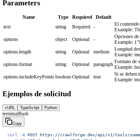
Parameters
Name
Type
Required
Default
El contenido
text
string
Required
-
Example:
Th
Opciones de
options
object
Optional
-
Example:
{"
Longitud des
options.length
string
Optional
medium
Example:
me
Formato de s
options.format
string
Optional
paragraph
Example:
bul
Si se deben e
options.includeKeyPoints
boolean
Optional
true
Example:
tru
Ejemplos de solicitud
cURL
TypeScript
Python
terminal
Bash
Copy
curl
 -X
 POST
 https://crawlforge.dev/api/v1/tools/summ