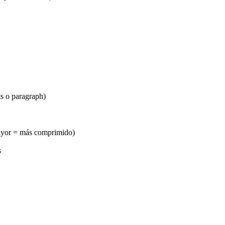
ts o paragraph)
ayor = más comprimido)
s