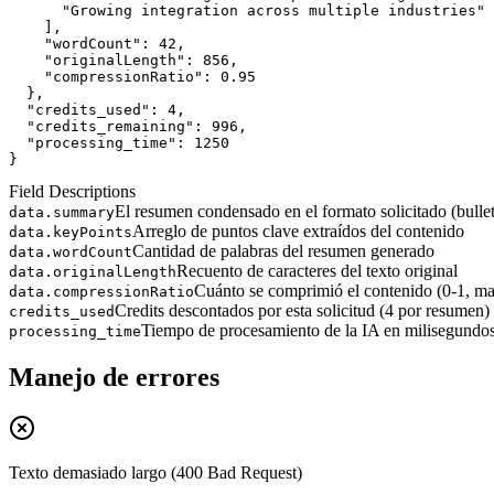
      "Growing integration across multiple industries"
    ],
"wordCount"
: 
42
,
"originalLength"
: 
856
,
"compressionRatio"
: 
0.95
  },
"credits_used"
: 
4
,
"credits_remaining"
: 
996
,
"processing_time"
: 
1250
}
Field Descriptions
El resumen condensado en el formato solicitado (bulle
data.summary
Arreglo de puntos clave extraídos del contenido
data.keyPoints
Cantidad de palabras del resumen generado
data.wordCount
Recuento de caracteres del texto original
data.originalLength
Cuánto se comprimió el contenido (0-1, m
data.compressionRatio
Credits descontados por esta solicitud (4 por resumen)
credits_used
Tiempo de procesamiento de la IA en milisegundo
processing_time
Manejo de errores
Texto demasiado largo (400 Bad Request)