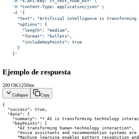
  -H
 "X-API-Key: cf_test_YOUR_KEY"
 \
  -H
 "Content-Type: application/json"
 \
  -d
 '{
    "text": "Artificial intelligence is transforming 
    "options": {
      "length": "medium",
      "format": "bullets",
      "includeKeyPoints": true
    }
  }'
Ejemplo de respuesta
200
OK
1250ms
Collapse
Copy
{
"success"
: 
true
,
"data"
: {
"summary"
: 
"• AI is transforming technology interac
"keyPoints"
: [
      "AI transforming human-technology interaction",
      "Voice assistants and recommendation systems are 
      "Machine learning enables pattern recognition and