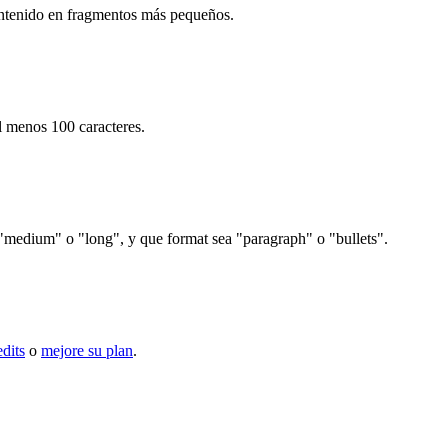
contenido en fragmentos más pequeños.
al menos 100 caracteres.
"medium" o "long", y que format sea "paragraph" o "bullets".
dits
o
mejore su plan
.