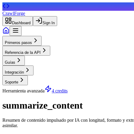
CrawlForge
Dashboard
Sign In
Primeros pasos
Referencia de la API
Guías
Integración
Soporte
Herramienta avanzada
4 credits
summarize_content
Resumen de contenido impulsado por IA con longitud, formato y extrac
asimilar.