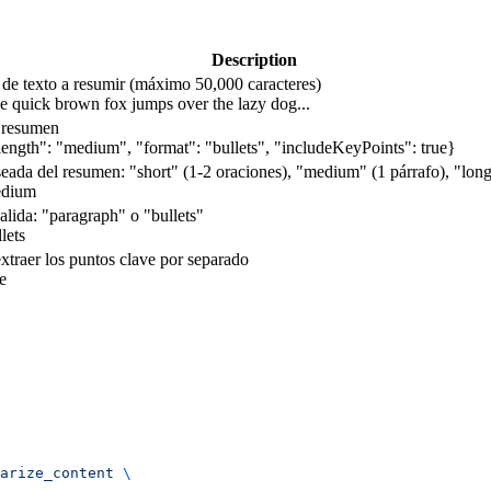
Description
 de texto a resumir (máximo 50,000 caracteres)
e quick brown fox jumps over the lazy dog...
 resumen
length": "medium", "format": "bullets", "includeKeyPoints": true}
eada del resumen: "short" (1-2 oraciones), "medium" (1 párrafo), "long
dium
alida: "paragraph" o "bullets"
lets
xtraer los puntos clave por separado
e
arize_content
 \