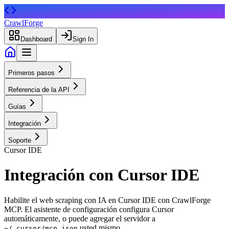
CrawlForge
Dashboard
Sign In
Primeros pasos
Referencia de la API
Guías
Integración
Soporte
Cursor IDE
Integración con Cursor IDE
Habilite el web scraping con IA en Cursor IDE con CrawlForge
MCP. El asistente de configuración configura Cursor
automáticamente, o puede agregar el servidor a
usted mismo.
~/.cursor/mcp.json