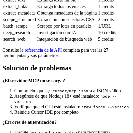
extract_links
Extraiga todos los enlaces
1 credits
extract_metadata
Obtenga metadatos de la página
1 credits
scrape_structured
Extracción con selectores CSS
2 credits
batch_scrape
Scrapeo por lotes en paralelo
1/URL
deep_research
Investigación con IA
10 credits
search_web
Integración de búsqueda web
5 credits
Consulte la
referencia de la API
completa para ver las 27
herramientas y sus parámetros.
Solución de problemas
¿El servidor MCP no se carga?
Compruebe que
sea JSON válido
~/.cursor/mcp.json
Asegúrese de que Node.js 18+ esté instalado:
node --
version
Verifique que el CLI esté instalado:
crawlforge --version
Reinicie Cursor IDE por completo
¿Errores de autenticación?
Ejecute
para reconfigurar
npx crawlforge-setup