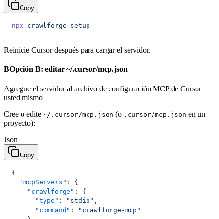
Copy
npx
 crawlforge-setup
Reinicie Cursor después para cargar el servidor.
B
Opción B: editar ~/.cursor/mcp.json
Agregue el servidor al archivo de configuración MCP de Cursor
usted mismo
Cree o edite
(o
en un
~/.cursor/mcp.json
.cursor/mcp.json
proyecto):
Json
Copy
{
  "mcpServers"
: {
    "crawlforge"
: {
      "type"
: 
"stdio"
,
      "command"
: 
"crawlforge-mcp"