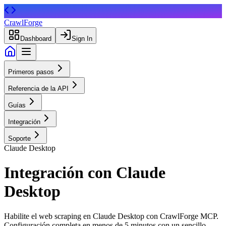
CrawlForge
Dashboard
Sign In
Primeros pasos
Referencia de la API
Guías
Integración
Soporte
Claude Desktop
Integración con Claude
Desktop
Habilite el web scraping en Claude Desktop con CrawlForge MCP.
Configuración completa en menos de 5 minutos con un sencillo