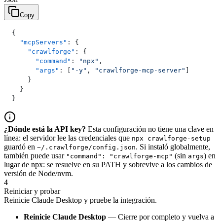
Copy
{
  "mcpServers"
: {
    "crawlforge"
: {
      "command"
: 
"npx"
,
      "args"
: [
"-y"
, 
"crawlforge-mcp-server"
]
    }
  }
}
¿Dónde está la API key?
Esta configuración no tiene una clave en
línea: el servidor lee las credenciales que
npx crawlforge-setup
guardó en
. Si instaló globalmente,
~/.crawlforge/config.json
también puede usar
(sin
) en
"command": "crawlforge-mcp"
args
lugar de npx: se resuelve en su PATH y sobrevive a los cambios de
versión de Node/nvm.
4
Reiniciar y probar
Reinicie Claude Desktop y pruebe la integración.
Reinicie Claude Desktop
— Cierre por completo y vuelva a