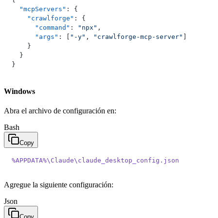
  "mcpServers"
: {
    "crawlforge"
: {
      "command"
: 
"npx"
,
      "args"
: [
"-y"
, 
"crawlforge-mcp-server"
]
    }
  }
}
Windows
Abra el archivo de configuración en:
Bash
Copy
%APPDATA%\Claude\claude_desktop_config.json
Agregue la siguiente configuración:
Json
Copy