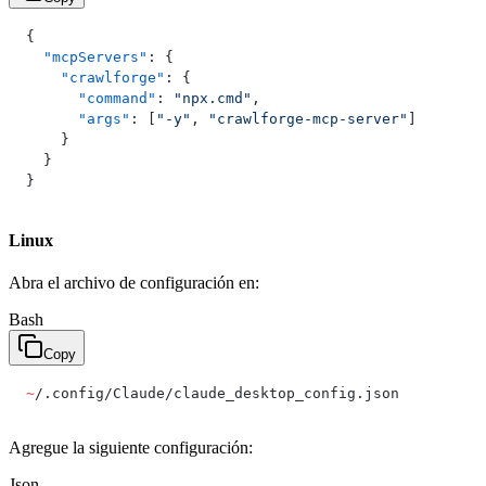
{
  "mcpServers"
: {
    "crawlforge"
: {
      "command"
: 
"npx.cmd"
,
      "args"
: [
"-y"
, 
"crawlforge-mcp-server"
]
    }
  }
}
Linux
Abra el archivo de configuración en:
Bash
Copy
~
/.config/Claude/claude_desktop_config.json
Agregue la siguiente configuración:
Json