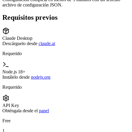
archivo de configuración JSON.
Requisitos previos
Claude Desktop
Descárguelo desde
claude.ai
Requerido
Node.js 18+
Instálelo desde
nodejs.org
Requerido
API Key
Obténgala desde el
panel
Free
1