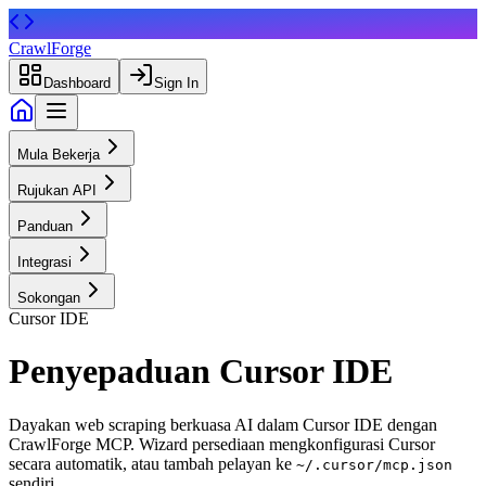
CrawlForge
Dashboard
Sign In
Mula Bekerja
Rujukan API
Panduan
Integrasi
Sokongan
Cursor IDE
Penyepaduan Cursor IDE
Dayakan web scraping berkuasa AI dalam Cursor IDE dengan
CrawlForge MCP. Wizard persediaan mengkonfigurasi Cursor
secara automatik, atau tambah pelayan ke
~/.cursor/mcp.json
sendiri.