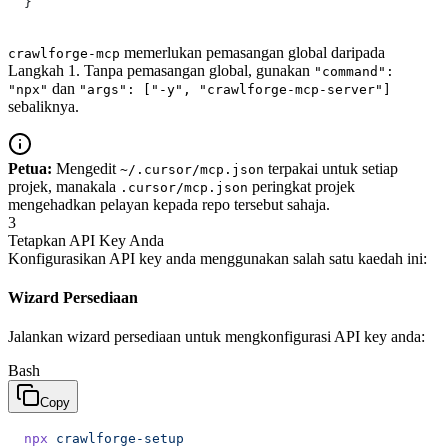
}
memerlukan pemasangan global daripada
crawlforge-mcp
Langkah 1. Tanpa pemasangan global, gunakan
"command":
dan
"npx"
"args": ["-y", "crawlforge-mcp-server"]
sebaliknya.
Petua:
Mengedit
terpakai untuk setiap
~/.cursor/mcp.json
projek, manakala
peringkat projek
.cursor/mcp.json
mengehadkan pelayan kepada repo tersebut sahaja.
3
Tetapkan API Key Anda
Konfigurasikan API key anda menggunakan salah satu kaedah ini:
Wizard Persediaan
Jalankan wizard persediaan untuk mengkonfigurasi API key anda:
Bash
Copy
npx
 crawlforge-setup