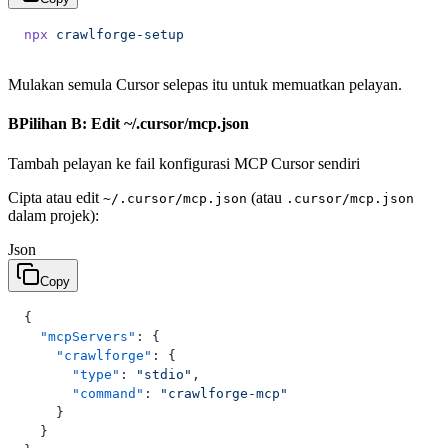
npx
 crawlforge-setup
Mulakan semula Cursor selepas itu untuk memuatkan pelayan.
B
Pilihan B: Edit ~/.cursor/mcp.json
Tambah pelayan ke fail konfigurasi MCP Cursor sendiri
Cipta atau edit
(atau
~/.cursor/mcp.json
.cursor/mcp.json
dalam projek):
Json
Copy
{
  "mcpServers"
: {
    "crawlforge"
: {
      "type"
: 
"stdio"
,
      "command"
: 
"crawlforge-mcp"
    }
  }