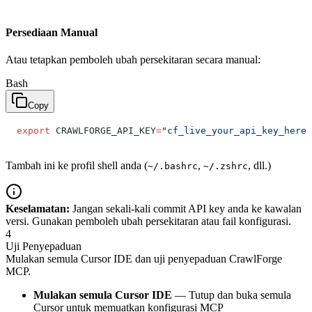
Persediaan Manual
Atau tetapkan pemboleh ubah persekitaran secara manual:
Bash
Copy
export
 CRAWLFORGE_API_KEY
=
"cf_live_your_api_key_here"
Tambah ini ke profil shell anda (
,
, dll.)
~/.bashrc
~/.zshrc
Keselamatan:
Jangan sekali-kali commit API key anda ke kawalan
versi. Gunakan pemboleh ubah persekitaran atau fail konfigurasi.
4
Uji Penyepaduan
Mulakan semula Cursor IDE dan uji penyepaduan CrawlForge
MCP.
Mulakan semula Cursor IDE
— Tutup dan buka semula
Cursor untuk memuatkan konfigurasi MCP