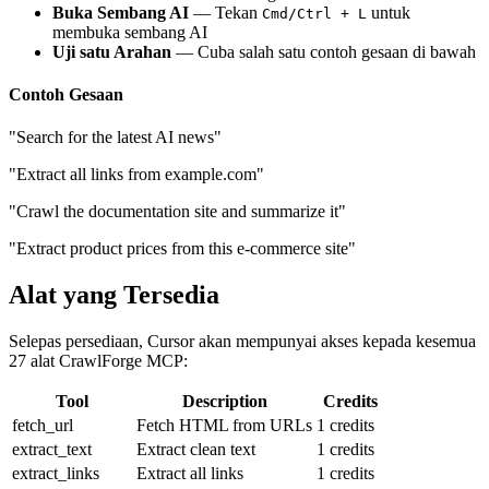
Buka Sembang AI
— Tekan
untuk
Cmd/Ctrl + L
membuka sembang AI
Uji satu Arahan
— Cuba salah satu contoh gesaan di bawah
Contoh Gesaan
"Search for the latest AI news"
"Extract all links from example.com"
"Crawl the documentation site and summarize it"
"Extract product prices from this e-commerce site"
Alat yang Tersedia
Selepas persediaan, Cursor akan mempunyai akses kepada kesemua
27 alat CrawlForge MCP:
Tool
Description
Credits
fetch_url
Fetch HTML from URLs
1 credits
extract_text
Extract clean text
1 credits
extract_links
Extract all links
1 credits