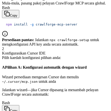
Mula-mula, pasang pakej pelayan CrawlForge MCP secara global.
Bash
Copy
npm
 install
 -g
 crawlforge-mcp-server
Persediaan pantas:
Jalankan
untuk
npx crawlforge-setup
mengkonfigurasi API key anda secara automatik.
2
Konfigurasikan Cursor IDE
Pilih kaedah konfigurasi pilihan anda:
A
Pilihan A: Konfigurasi automatik dengan wizard
Wizard persediaan mengesan Cursor dan menulis
untuk anda
~/.cursor/mcp.json
Jalankan wizard—jika Cursor dipasang ia menambah pelayan
CrawlForge secara automatik:
Bash
Copy