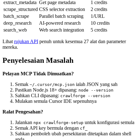
extract_metadata
Get page metadata
1 credits
scrape_structured
CSS selector extraction
2 credits
batch_scrape
Parallel batch scraping
1/URL
deep_research
AI-powered research
10 credits
search_web
Web search integration
5 credits
Lihat
rujukan API
penuh untuk kesemua 27 alat dan parameter
mereka.
Penyelesaian Masalah
Pelayan MCP Tidak Dimuatkan?
Semak
ialah JSON yang sah
~/.cursor/mcp.json
Pastikan Node.js 18+ dipasang:
node --version
Sahkan CLI dipasang:
crawlforge --version
Mulakan semula Cursor IDE sepenuhnya
Ralat Pengesahan?
Jalankan
untuk konfigurasi semula
npx crawlforge-setup
Semak API key bermula dengan
cf_
Sahkan pemboleh ubah persekitaran ditetapkan dalam shell
anda