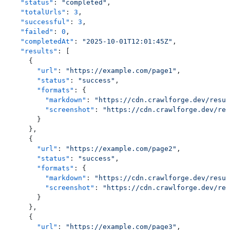
  "status"
: 
"completed"
,
  "totalUrls"
: 
3
,
  "successful"
: 
3
,
  "failed"
: 
0
,
  "completedAt"
: 
"2025-10-01T12:01:45Z"
,
  "results"
: [
    {
      "url"
: 
"https://example.com/page1"
,
      "status"
: 
"success"
,
      "formats"
: {
        "markdown"
: 
"https://cdn.crawlforge.dev/resul
        "screenshot"
: 
"https://cdn.crawlforge.dev/res
      }
    },
    {
      "url"
: 
"https://example.com/page2"
,
      "status"
: 
"success"
,
      "formats"
: {
        "markdown"
: 
"https://cdn.crawlforge.dev/resul
        "screenshot"
: 
"https://cdn.crawlforge.dev/res
      }
    },
    {
      "url"
: 
"https://example.com/page3"
,