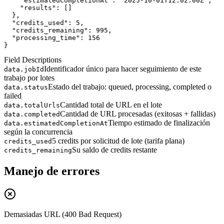
"estimatedCompletionAt"
: 
"2025-10-01T12:02:00Z"
,
"results"
: []
  },
"credits_used"
: 
5
,
"credits_remaining"
: 
995
,
"processing_time"
: 
156
}
Field Descriptions
Identificador único para hacer seguimiento de este
data.jobId
trabajo por lotes
Estado del trabajo: queued, processing, completed o
data.status
failed
Cantidad total de URL en el lote
data.totalUrls
Cantidad de URL procesadas (exitosas + fallidas)
data.completed
Tiempo estimado de finalización
data.estimatedCompletionAt
según la concurrencia
5 credits por solicitud de lote (tarifa plana)
credits_used
Su saldo de credits restante
credits_remaining
Manejo de errores
Demasiadas URL (400 Bad Request)