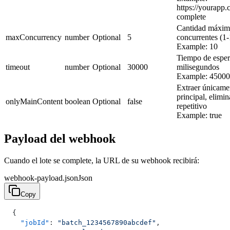
https://yourapp
complete
Cantidad máxima
maxConcurrency
number
Optional
5
concurrentes (1-
Example:
10
Tiempo de espe
timeout
number
Optional
30000
milisegundos
Example:
45000
Extraer únicame
principal, elimi
onlyMainContent
boolean
Optional
false
repetitivo
Example:
true
Payload del webhook
Cuando el lote se complete, la URL de su webhook recibirá:
webhook-payload.json
Json
Copy
{
  "jobId"
: 
"batch_1234567890abcdef"
,