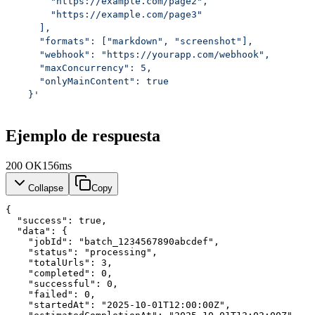
      "https://example.com/page2",
      "https://example.com/page3"
    ],
    "formats": ["markdown", "screenshot"],
    "webhook": "https://yourapp.com/webhook",
    "maxConcurrency": 5,
    "onlyMainContent": true
  }'
Ejemplo de respuesta
200
OK
156ms
Collapse
Copy
{
"success"
: 
true
,
"data"
: {
"jobId"
: 
"batch_1234567890abcdef"
,
"status"
: 
"processing"
,
"totalUrls"
: 
3
,
"completed"
: 
0
,
"successful"
: 
0
,
"failed"
: 
0
,
"startedAt"
: 
"2025-10-01T12:00:00Z"
,