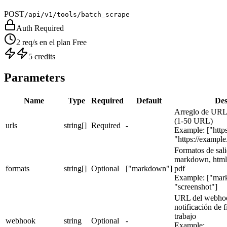
POST
/api/v1/tools/batch_scrape
Auth Required
2 req/s en el plan Free
5 credits
Parameters
Name
Type
Required
Default
Des
Arreglo de URL 
(1-50 URL)
urls
string[]
Required
-
Example:
["http
"https://example
Formatos de sal
markdown, html, 
formats
string[]
Optional
["markdown"]
pdf
Example:
["mar
"screenshot"]
URL del webhook
notificación de f
trabajo
webhook
string
Optional
-
Example: