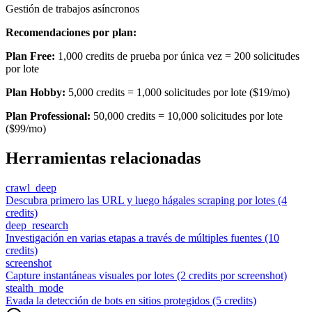
Gestión de trabajos asíncronos
Recomendaciones por plan:
Plan Free:
1,000 credits de prueba por única vez = 200 solicitudes
por lote
Plan Hobby:
5,000 credits = 1,000 solicitudes por lote ($19/mo)
Plan Professional:
50,000 credits = 10,000 solicitudes por lote
($99/mo)
Herramientas relacionadas
crawl_deep
Descubra primero las URL y luego hágales scraping por lotes (4
credits)
deep_research
Investigación en varias etapas a través de múltiples fuentes (10
credits)
screenshot
Capture instantáneas visuales por lotes (2 credits por screenshot)
stealth_mode
Evada la detección de bots en sitios protegidos (5 credits)