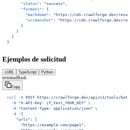
      "status"
: 
"success"
,
      "formats"
: {
        "markdown"
: 
"https://cdn.crawlforge.dev/resul
        "screenshot"
: 
"https://cdn.crawlforge.dev/res
      }
    }
  ]
}
Ejemplos de solicitud
cURL
TypeScript
Python
terminal
Bash
Copy
curl
 -X
 POST
 https://crawlforge.dev/api/v1/tools/batc
  -H
 "X-API-Key: cf_test_YOUR_KEY"
 \
  -H
 "Content-Type: application/json"
 \
  -d
 '{
    "urls": [
      "https://example.com/page1",