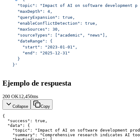
    "topic": "Impact of AI on software development pr
    "maxDepth": 4,
    "queryExpansion": true,
    "enableConflictDetection": true,
    "maxSources": 30,
    "sourceTypes": ["academic", "news"],
    "dateRange": {
      "start": "2023-01-01",
      "end": "2025-12-31"
    }
  }'
Ejemplo de respuesta
200
OK
12,450ms
Collapse
Copy
{
"success"
: 
true
,
"data"
: {
"topic"
: 
"Impact of AI on software development prod
"summary"
: 
"Comprehensive research indicates AI too
"keyFindings"
: [