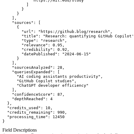
            "https://mit.edu/study"
          ]
        }
      }
    ],
"sources"
: [
      {
"url"
: 
"https://github.blog/research"
,
"title"
: 
"Research: quantifying GitHub Copilot'
"type"
: 
"research"
,
"relevance"
: 
0.95
,
"credibility"
: 
0.92
,
"datePublished"
: 
"2024-06-15"
      }
    ],
"sourcesAnalyzed"
: 
28
,
"queriesExpanded"
: [
      "AI coding assistants productivity",
      "GitHub Copilot studies",
      "ChatGPT developer efficiency"
    ],
"confidenceScore"
: 
87
,
"depthReached"
: 
4
  },
"credits_used"
: 
10
,
"credits_remaining"
: 
990
,
"processing_time"
: 
12450
}
Field Descriptions