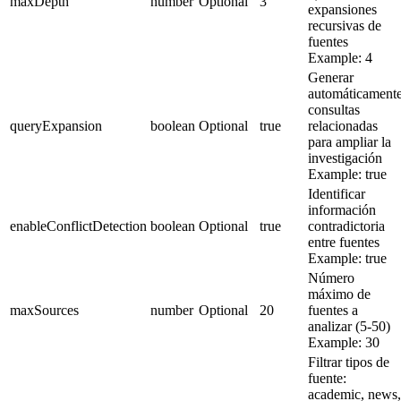
maxDepth
number
Optional
3
expansiones
recursivas de
fuentes
Example:
4
Generar
automáticament
consultas
queryExpansion
boolean
Optional
true
relacionadas
para ampliar la
investigación
Example:
true
Identificar
información
enableConflictDetection
boolean
Optional
true
contradictoria
entre fuentes
Example:
true
Número
máximo de
maxSources
number
Optional
20
fuentes a
analizar (5-50)
Example:
30
Filtrar tipos de
fuente:
academic, news,