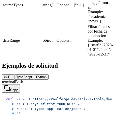
blogs, forums o
sourceTypes
string[]
Optional
["all"]
all
Example:
["academic",
"news"]
Filtrar fuentes
por fecha de
publicación
dateRange
object
Optional
-
Example:
{"start": "2023-
01-01", "end":
"2025-12-31"}
Ejemplos de solicitud
cURL
TypeScript
Python
terminal
Bash
Copy
curl
 -X
 POST
 https://crawlforge.dev/api/v1/tools/deep
  -H
 "X-API-Key: cf_test_YOUR_KEY"
 \
  -H
 "Content-Type: application/json"
 \
  -d
 '{