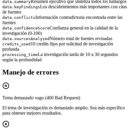
Resumen ejecutivo que sintetiza todos los hallazgos
data.summary
Los descubrimientos más importantes con citas
data.keyFindings
de fuentes
Información contradictoria encontrada entre las
data.conflicts
fuentes
Confianza general en la calidad de la
data.confidenceScore
investigación (0-100)
Número total de fuentes revisadas
data.sourcesAnalyzed
10 credits fijos por solicitud de investigación
credits_used
profunda
La investigación tarda de 10 a 30 segundos
processing_time
según la profundidad
Manejo de errores
Tema demasiado vago (400 Bad Request)
El tema de investigación es demasiado amplio. Sea más específico
para obtener mejores resultados.