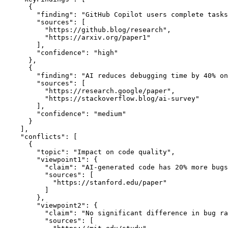
      {
"finding"
: 
"GitHub Copilot users complete tasks
"sources"
: [
          "https://github.blog/research",
          "https://arxiv.org/paper1"
        ],
"confidence"
: 
"high"
      },
      {
"finding"
: 
"AI reduces debugging time by 40% on
"sources"
: [
          "https://research.google/paper",
          "https://stackoverflow.blog/ai-survey"
        ],
"confidence"
: 
"medium"
      }
    ],
"conflicts"
: [
      {
"topic"
: 
"Impact on code quality"
,
"viewpoint1"
: {
"claim"
: 
"AI-generated code has 20% more bugs
"sources"
: [
            "https://stanford.edu/paper"
          ]
        },
"viewpoint2"
: {
"claim"
: 
"No significant difference in bug ra
"sources"
: [