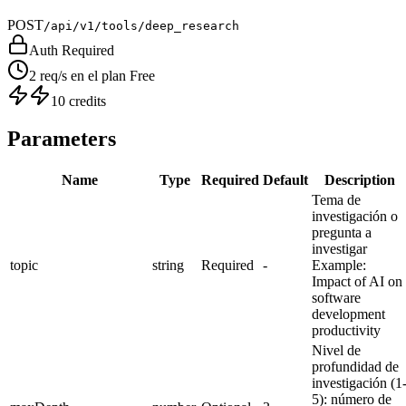
POST
/api/v1/tools/deep_research
Auth Required
2 req/s en el plan Free
10 credits
Parameters
Name
Type
Required
Default
Description
Tema de
investigación o
pregunta a
investigar
topic
string
Required
-
Example:
Impact of AI on
software
development
productivity
Nivel de
profundidad de
investigación (1
5): número de