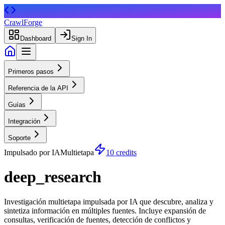
CrawlForge
Dashboard
Sign In
Primeros pasos
Referencia de la API
Guías
Integración
Soporte
Impulsado por IA
Multietapa
10 credits
deep_research
Investigación multietapa impulsada por IA que descubre, analiza y
sintetiza información en múltiples fuentes. Incluye expansión de
consultas, verificación de fuentes, detección de conflictos y