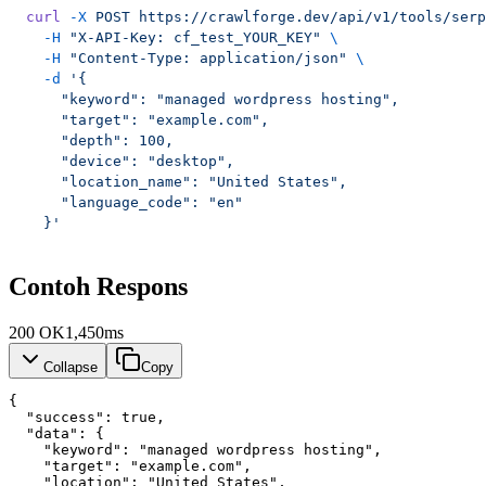
curl
 -X
 POST
 https://crawlforge.dev/api/v1/tools/serp
  -H
 "X-API-Key: cf_test_YOUR_KEY"
 \
  -H
 "Content-Type: application/json"
 \
  -d
 '{
    "keyword": "managed wordpress hosting",
    "target": "example.com",
    "depth": 100,
    "device": "desktop",
    "location_name": "United States",
    "language_code": "en"
  }'
Contoh Respons
200
OK
1,450ms
Collapse
Copy
{
"success"
: 
true
,
"data"
: {
"keyword"
: 
"managed wordpress hosting"
,
"target"
: 
"example.com"
,
"location"
: 
"United States"
,