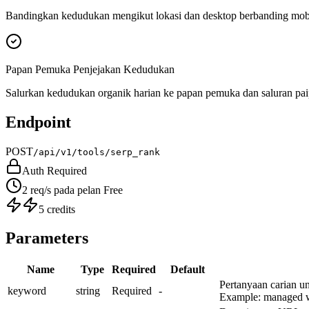
Bandingkan kedudukan mengikut lokasi dan desktop berbanding mobi
Papan Pemuka Penjejakan Kedudukan
Salurkan kedudukan organik harian ke papan pemuka dan saluran paip
Endpoint
POST
/api/v1/tools/serp_rank
Auth Required
2 req/s pada pelan Free
5 credits
Parameters
Name
Type
Required
Default
Pertanyaan carian 
keyword
string
Required
-
Example:
managed w