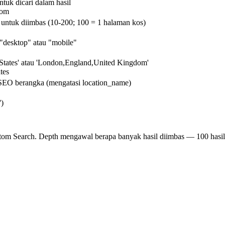
uk dicari dalam hasil
com
 untuk diimbas (10-200; 100 = 1 halaman kos)
: "desktop" atau "mobile"
d States' atau 'London,England,United Kingdom'
tes
SEO berangka (mengatasi location_name)
')
om Search. Depth mengawal berapa banyak hasil diimbas — 100 hasil