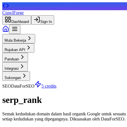
CrawlForge
Dashboard
Sign In
Mula Bekerja
Rujukan API
Panduan
Integrasi
Sokongan
SEO
DataForSEO
5 credits
serp_rank
Semak kedudukan domain dalam hasil organik Google untuk sesuat
setiap kedudukan yang dipegangnya. Dikuasakan oleh DataForSEO.