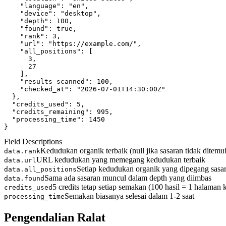
"language"
: 
"en"
,
"device"
: 
"desktop"
,
"depth"
: 
100
,
"found"
: 
true
,
"rank"
: 
3
,
"url"
: 
"https://example.com/"
,
"all_positions"
: [
      3,
      27
    ],
"results_scanned"
: 
100
,
"checked_at"
: 
"2026-07-01T14:30:00Z"
  },
"credits_used"
: 
5
,
"credits_remaining"
: 
995
,
"processing_time"
: 
1450
}
Field Descriptions
Kedudukan organik terbaik (null jika sasaran tidak ditemu
data.rank
URL kedudukan yang memegang kedudukan terbaik
data.url
Setiap kedudukan organik yang dipegang sasa
data.all_positions
Sama ada sasaran muncul dalam depth yang diimbas
data.found
5 credits tetap setiap semakan (100 hasil = 1 halaman 
credits_used
Semakan biasanya selesai dalam 1-2 saat
processing_time
Pengendalian Ralat