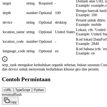
Domain atau URL unt
target
string
Required
-
Example:
example.
Berapa banyak hasil
depth
number
Optional
100
Example:
100
Peranti untuk ditiru
device
string
Optional
desktop
Example:
mobile
Lokasi, cth. 'Unite
location_name
string
Optional
United States
Example:
United Sta
Kod lokasi DataFor
location_code
number
Optional
-
Example:
2840
Kod bahasa (cth. 'en
language_code
string
Optional
en
Example:
en
serp_rank mengukur kedudukan organik sebenar, bukan susunan Cust
dan device untuk menyemak kedudukan khusus geo dan peranti.
Contoh Permintaan
cURL
TypeScript
Python
terminal
Bash
Copy