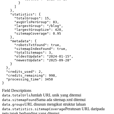
        }
      ]
    },
"statistics"
: {
"totalGroups"
: 
15
,
"avgUrlsPerGroup"
: 
83
,
"largestGroup"
: 
"/blog"
,
"largestGroupSize"
: 
420
,
"sitemapCoverage"
: 
0.95
    },
"metadata"
: {
"robotsTxtFound"
: 
true
,
"sitemapIndexFound"
: 
true
,
"totalSitemaps"
: 
3
,
"oldestUpdate"
: 
"2024-01-15"
,
"newestUpdate"
: 
"2025-09-28"
    }
  },
"credits_used"
: 
2
,
"credits_remaining"
: 
998
,
"processing_time"
: 
3450
}
Field Descriptions
Jumlah URL unik yang ditemui
data.totalUrls
Sama ada sitemap.xml ditemui
data.sitemapFound
URL disusun mengikut struktur laluan
data.groups
Peratusan URL daripada
data.statistics.sitemapCoverage
peta tapak berbanding yang ditemui