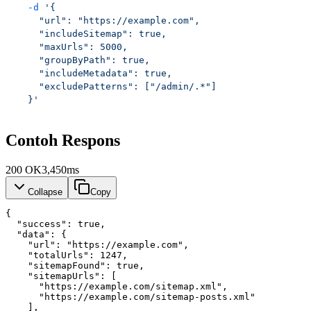
  -d
 '{
    "url": "https://example.com",
    "includeSitemap": true,
    "maxUrls": 5000,
    "groupByPath": true,
    "includeMetadata": true,
    "excludePatterns": ["/admin/.*"]
  }'
Contoh Respons
200
OK
3,450ms
Collapse
Copy
{
"success"
: 
true
,
"data"
: {
"url"
: 
"https://example.com"
,
"totalUrls"
: 
1247
,
"sitemapFound"
: 
true
,
"sitemapUrls"
: [
      "https://example.com/sitemap.xml",
      "https://example.com/sitemap-posts.xml"
    ],