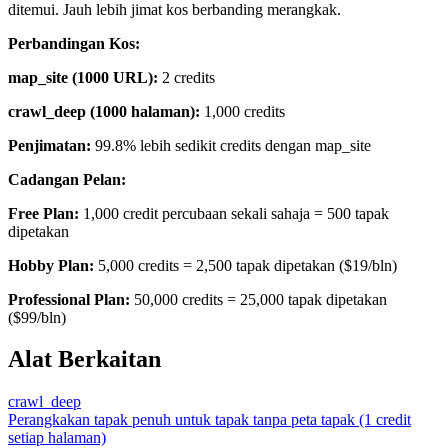
ditemui. Jauh lebih jimat kos berbanding merangkak.
Perbandingan Kos:
map_site (1000 URL):
2 credits
crawl_deep (1000 halaman):
1,000 credits
Penjimatan:
99.8% lebih sedikit credits dengan map_site
Cadangan Pelan:
Free Plan:
1,000 credit percubaan sekali sahaja = 500 tapak
dipetakan
Hobby Plan:
5,000 credits = 2,500 tapak dipetakan ($19/bln)
Professional Plan:
50,000 credits = 25,000 tapak dipetakan
($99/bln)
Alat Berkaitan
crawl_deep
Perangkakan tapak penuh untuk tapak tanpa peta tapak (1 credit
setiap halaman)