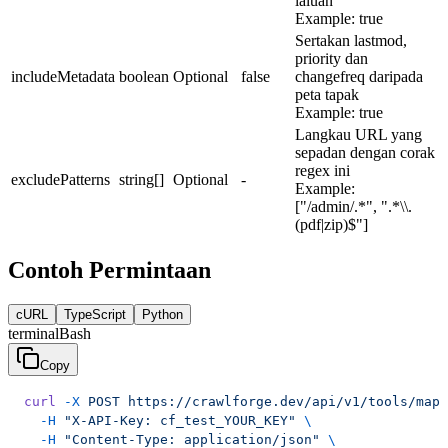
laluan
Example:
true
Sertakan lastmod,
priority dan
includeMetadata
boolean
Optional
false
changefreq daripada
peta tapak
Example:
true
Langkau URL yang
sepadan dengan corak
regex ini
excludePatterns
string[]
Optional
-
Example:
["/admin/.*", ".*\\.
(pdf|zip)$"]
Contoh Permintaan
cURL
TypeScript
Python
terminal
Bash
Copy
curl
 -X
 POST
 https://crawlforge.dev/api/v1/tools/map_
  -H
 "X-API-Key: cf_test_YOUR_KEY"
 \
  -H
 "Content-Type: application/json"
 \