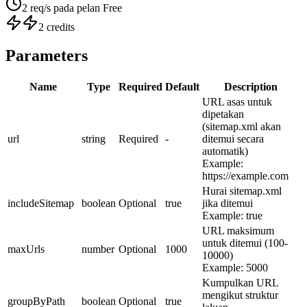
2 req/s pada pelan Free
2 credits
Parameters
Name
Type
Required
Default
Description
URL asas untuk
dipetakan
(sitemap.xml akan
url
string
Required
-
ditemui secara
automatik)
Example:
https://example.com
Hurai sitemap.xml
includeSitemap
boolean
Optional
true
jika ditemui
Example:
true
URL maksimum
untuk ditemui (100-
maxUrls
number
Optional
1000
10000)
Example:
5000
Kumpulkan URL
mengikut struktur
groupByPath
boolean
Optional
true