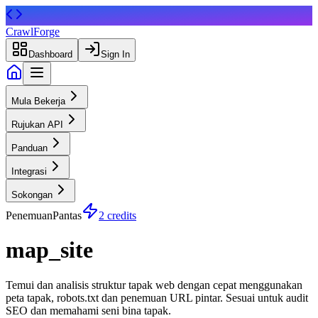
CrawlForge
Dashboard
Sign In
Mula Bekerja
Rujukan API
Panduan
Integrasi
Sokongan
Penemuan
Pantas
2 credits
map_site
Temui dan analisis struktur tapak web dengan cepat menggunakan
peta tapak, robots.txt dan penemuan URL pintar. Sesuai untuk audit
SEO dan memahami seni bina tapak.