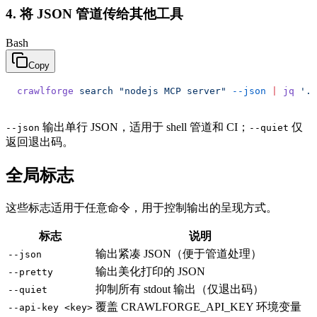
4. 将 JSON 管道传给其他工具
Bash
Copy
crawlforge
 search
 "nodejs MCP server"
 --json
 |
 jq
 '.r
输出单行 JSON，适用于 shell 管道和 CI；
仅
--json
--quiet
返回退出码。
全局标志
这些标志适用于任意命令，用于控制输出的呈现方式。
标志
说明
输出紧凑 JSON（便于管道处理）
--json
输出美化打印的 JSON
--pretty
抑制所有 stdout 输出（仅退出码）
--quiet
覆盖 CRAWLFORGE_API_KEY 环境变量
--api-key <key>