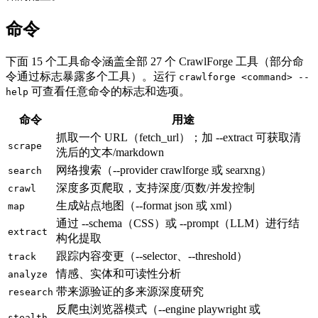
命令
下面 15 个工具命令涵盖全部 27 个 CrawlForge 工具（部分命
令通过标志暴露多个工具）。运行
crawlforge <command> --
可查看任意命令的标志和选项。
help
命令
用途
抓取一个 URL（fetch_url）；加 --extract 可获取清
scrape
洗后的文本/markdown
网络搜索（--provider crawlforge 或 searxng）
search
深度多页爬取，支持深度/页数/并发控制
crawl
生成站点地图（--format json 或 xml）
map
通过 --schema（CSS）或 --prompt（LLM）进行结
extract
构化提取
跟踪内容变更（--selector、--threshold）
track
情感、实体和可读性分析
analyze
带来源验证的多来源深度研究
research
反爬虫浏览器模式（--engine playwright 或
stealth