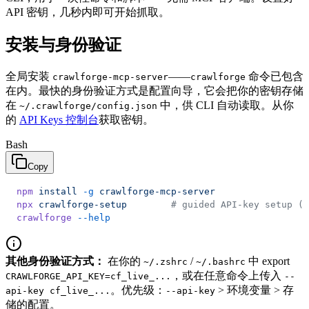
API 密钥，几秒内即可开始抓取。
安装与身份验证
全局安装
——
命令已包含
crawlforge-mcp-server
crawlforge
在内。最快的身份验证方式是配置向导，它会把你的密钥存储
在
中，供 CLI 自动读取。从你
~/.crawlforge/config.json
的
API Keys 控制台
获取密钥。
Bash
Copy
npm
 install
 -g
 crawlforge-mcp-server
npx
 crawlforge-setup
        # guided API-key setup (r
crawlforge
 --help
其他身份验证方式：
在你的
/
中 export
~/.zshrc
~/.bashrc
，或在任意命令上传入
CRAWLFORGE_API_KEY=cf_live_...
--
。优先级：
> 环境变量 > 存
api-key cf_live_...
--api-key
储的配置。