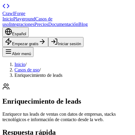
CrawlForge
Inicio
Playground
Casos de
uso
Integraciones
Precios
Documentación
Blog
Español
Empezar gratis
Iniciar sesión
Abrir menú
Inicio
/
Casos de uso
/
Enriquecimiento de leads
Enriquecimiento de leads
Enriquece tus leads de ventas con datos de empresas, stacks
tecnológicos e información de contacto desde la web.
Respuesta rápida