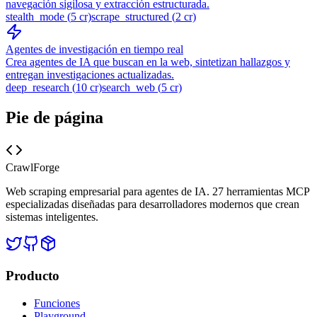
navegación sigilosa y extracción estructurada.
stealth_mode
(
5
cr)
scrape_structured
(
2
cr)
Agentes de investigación en tiempo real
Crea agentes de IA que buscan en la web, sintetizan hallazgos y
entregan investigaciones actualizadas.
deep_research
(
10
cr)
search_web
(
5
cr)
Pie de página
CrawlForge
Web scraping empresarial para agentes de IA. 27 herramientas MCP
especializadas diseñadas para desarrolladores modernos que crean
sistemas inteligentes.
Producto
Funciones
Playground