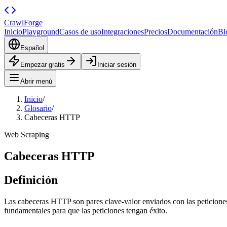
CrawlForge
Inicio
Playground
Casos de uso
Integraciones
Precios
Documentación
Bl
Español
Empezar gratis
Iniciar sesión
Abrir menú
Inicio
/
Glosario
/
Cabeceras HTTP
Web Scraping
Cabeceras HTTP
Definición
Las cabeceras HTTP son pares clave-valor enviados con las peticion
fundamentales para que las peticiones tengan éxito.