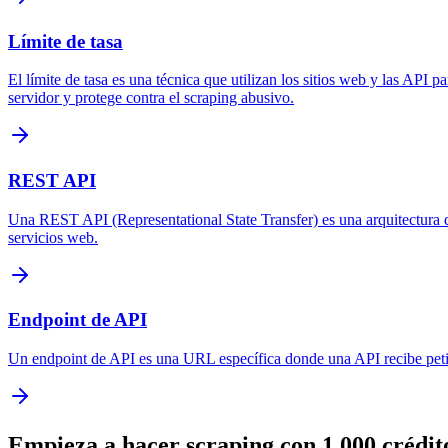
Límite de tasa
El límite de tasa es una técnica que utilizan los sitios web y las API 
servidor y protege contra el scraping abusivo.
REST API
Una REST API (Representational State Transfer) es una arquitectura de
servicios web.
Endpoint de API
Un endpoint de API es una URL específica donde una API recibe petici
Empieza a hacer scraping con 1,000 crédito