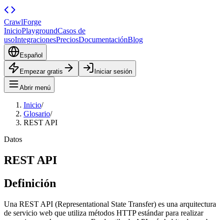
CrawlForge
Inicio
Playground
Casos de
uso
Integraciones
Precios
Documentación
Blog
Español
Empezar gratis
Iniciar sesión
Abrir menú
Inicio
/
Glosario
/
REST API
Datos
REST API
Definición
Una REST API (Representational State Transfer) es una arquitectura
de servicio web que utiliza métodos HTTP estándar para realizar