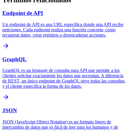
Términos relacionados
Endpoint de API
Un endpoint de API es una URL específica donde una API recibe
peticiones. Cada endpoint realiza una función concreta, como
recuperar datos, crear registros o desencadenar acciones.
GraphQL
GraphQL es un lenguaje de consulta para API que permite a los
clientes solicitar exactamente los datos que necesitan. A diferencia
de REST, un único endpoint de GraphQL sirve todas las consultas,
y el cliente especifica la forma de los datos.
JSON
JSON (JavaScript Object Notation) es un formato ligero de
intercambio de datos que es fácil de leer para los humanos y de