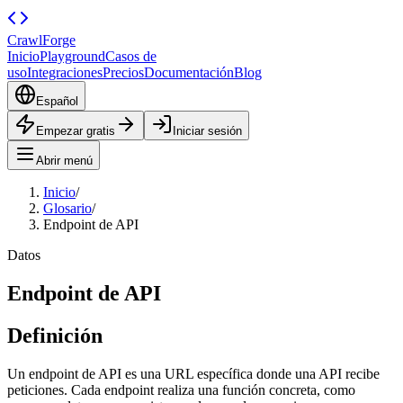
CrawlForge
Inicio
Playground
Casos de
uso
Integraciones
Precios
Documentación
Blog
Español
Empezar gratis
Iniciar sesión
Abrir menú
Inicio
/
Glosario
/
Endpoint de API
Datos
Endpoint de API
Definición
Un endpoint de API es una URL específica donde una API recibe
peticiones. Cada endpoint realiza una función concreta, como