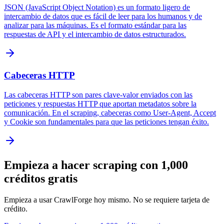
JSON (JavaScript Object Notation) es un formato ligero de
intercambio de datos que es fácil de leer para los humanos y de
analizar para las máquinas. Es el formato estándar para las
respuestas de API y el intercambio de datos estructurados.
Cabeceras HTTP
Las cabeceras HTTP son pares clave-valor enviados con las
peticiones y respuestas HTTP que aportan metadatos sobre la
comunicación. En el scraping, cabeceras como User-Agent, Accept
y Cookie son fundamentales para que las peticiones tengan éxito.
Empieza a hacer scraping con 1,000
créditos gratis
Empieza a usar CrawlForge hoy mismo. No se requiere tarjeta de
crédito.