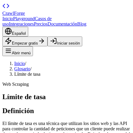
CrawlForge
Inicio
Playground
Casos de
uso
Integraciones
Precios
Documentación
Blog
Español
Empezar gratis
Iniciar sesión
Abrir menú
Inicio
/
Glosario
/
Límite de tasa
Web Scraping
Límite de tasa
Definición
El límite de tasa es una técnica que utilizan los sitios web y las API
para controlar la cantidad de peticiones que un cliente puede realizar