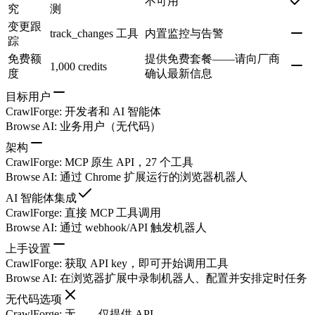
不可用
究
测
变更跟
track_changes 工具
内置监控与告警
踪
免费额
提供免费套餐——请向厂商
1,000 credits
度
确认最新信息
目标用户
CrawlForge
:
开发者和 AI 智能体
Browse AI
:
业务用户（无代码）
架构
CrawlForge
:
MCP 原生 API，27 个工具
Browse AI
:
通过 Chrome 扩展运行的浏览器机器人
AI 智能体集成
CrawlForge
:
直接 MCP 工具调用
Browse AI
:
通过 webhook/API 触发机器人
上手设置
CrawlForge
:
获取 API key，即可开始调用工具
Browse AI
:
在浏览器扩展中录制机器人、配置并安排定时任务
无代码选项
CrawlForge
:
无——仅提供 API