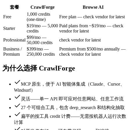
套餐
CrawlForge
Browse AI
1,000 credits
Free
Free plan — check vendor for latest
(one-time)
$19/mo — 5,000
Paid plans from ~$19/mo — check
Starter
credits
vendor for latest
$99/mo —
Professional
check vendor for latest
50,000 credits
Business /
$399/mo —
Premium from $500/mo annually —
Premium
250,000 credits
check vendor for latest
为什么选择 CrawlForge
MCP 原生，便于 AI 智能体集成（Claude、Cursor、
Windsurf）
灵活——单一 API 即可应对任意网站、任意工作流
27 个可组合工具，包含 deep_research 和结构化抽取
扁平的按工具 credit 计费——无需按机器人运行次数
计算