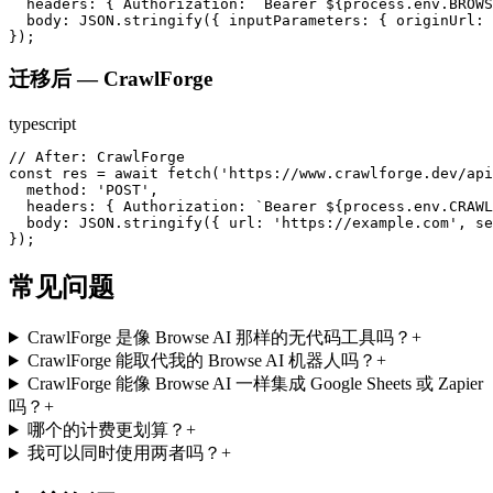
  headers: { Authorization: `Bearer ${process.env.BROWS
  body: JSON.stringify({ inputParameters: { originUrl: 
});
迁移后 — CrawlForge
typescript
// After: CrawlForge

const res = await fetch('https://www.crawlforge.dev/api
  method: 'POST',

  headers: { Authorization: `Bearer ${process.env.CRAWL
  body: JSON.stringify({ url: 'https://example.com', se
});
常见问题
CrawlForge 是像 Browse AI 那样的无代码工具吗？
+
CrawlForge 能取代我的 Browse AI 机器人吗？
+
CrawlForge 能像 Browse AI 一样集成 Google Sheets 或 Zapier
吗？
+
哪个的计费更划算？
+
我可以同时使用两者吗？
+