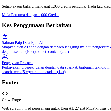
Setiap akaun baharu mendapat 1,000 credits percuma. Tiada kad kredi
Mula Percuma dengan 1,000 Credits
Kes Penggunaan Berkaitan
Saluran Paip Data Ejen AI
Suapkan ejen AI anda dengan data web langsung melalui pengekstraka
deep_research
(
10
cr)
extract_content
(
2
cr)
Pengayaan Prospek
Perkayakan prospek jualan dengan data syarikat, timbunan teknologi
search_web
(
5
cr)
extract_metadata
(
1
cr)
Footer
CrawlForge
Web scraping gred perusahaan untuk Ejen AI. 27 alat MCP khusus y