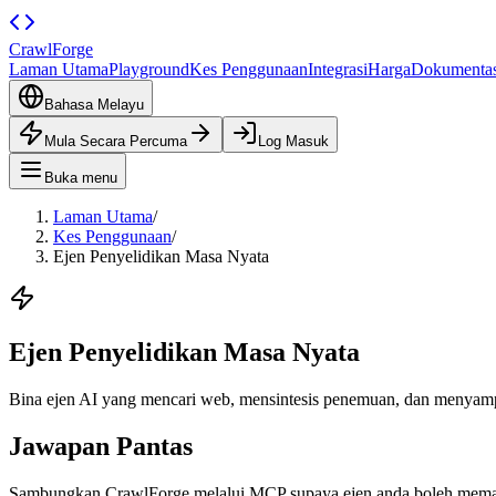
CrawlForge
Laman Utama
Playground
Kes Penggunaan
Integrasi
Harga
Dokumentas
Bahasa Melayu
Mula Secara Percuma
Log Masuk
Buka menu
Laman Utama
/
Kes Penggunaan
/
Ejen Penyelidikan Masa Nyata
Ejen Penyelidikan Masa Nyata
Bina ejen AI yang mencari web, mensintesis penemuan, dan menyampa
Jawapan Pantas
Sambungkan CrawlForge melalui MCP supaya ejen anda boleh memanggi