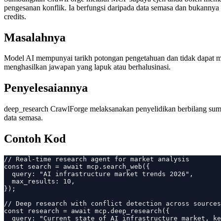
pengesanan konflik. Ia berfungsi daripada data semasa dan bukannya 
credits.
Masalahnya
Model AI mempunyai tarikh potongan pengetahuan dan tidak dapat men
menghasilkan jawapan yang lapuk atau berhalusinasi.
Penyelesaiannya
deep_research CrawlForge melaksanakan penyelidikan berbilang sum
data semasa.
Contoh Kod
// Real-time research agent for market analysis

const search = await mcp.search_web({

  query: "AI infrastructure market trends 2026",

  max_results: 10,

});

// Deep research with conflict detection across sources

const research = await mcp.deep_research({

  query: "Current state of AI infrastructure market, ke