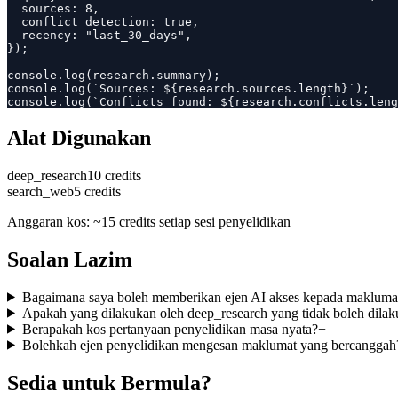
  sources: 8,

  conflict_detection: true,

  recency: "last_30_days",

});

console.log(research.summary);

console.log(`Sources: ${research.sources.length}`);

console.log(`Conflicts found: ${research.conflicts.leng
Alat Digunakan
deep_research
10 credits
search_web
5 credits
Anggaran kos: ~15 credits setiap sesi penyelidikan
Soalan Lazim
Bagaimana saya boleh memberikan ejen AI akses kepada maklumat 
Apakah yang dilakukan oleh deep_research yang tidak boleh dilaku
Berapakah kos pertanyaan penyelidikan masa nyata?
+
Bolehkah ejen penyelidikan mengesan maklumat yang bercanggah
Sedia untuk Bermula?