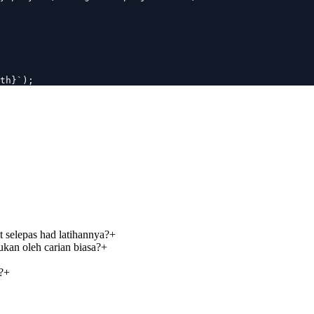
th}`);
selepas had latihannya?
+
kan oleh carian biasa?
+
?
+