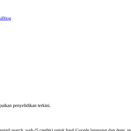
i
Blog
ikan penyelidikan terkini.
l search_web (5 credits) untuk hasil Google langsung dan deep_resea