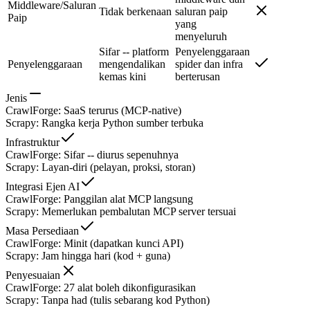
Middleware/Saluran
Tidak berkenaan
saluran paip
Paip
yang
menyeluruh
Sifar -- platform
Penyelenggaraan
Penyelenggaraan
mengendalikan
spider dan infra
kemas kini
berterusan
Jenis
CrawlForge
:
SaaS terurus (MCP-native)
Scrapy
:
Rangka kerja Python sumber terbuka
Infrastruktur
CrawlForge
:
Sifar -- diurus sepenuhnya
Scrapy
:
Layan-diri (pelayan, proksi, storan)
Integrasi Ejen AI
CrawlForge
:
Panggilan alat MCP langsung
Scrapy
:
Memerlukan pembalutan MCP server tersuai
Masa Persediaan
CrawlForge
:
Minit (dapatkan kunci API)
Scrapy
:
Jam hingga hari (kod + guna)
Penyesuaian
CrawlForge
:
27 alat boleh dikonfigurasikan
Scrapy
:
Tanpa had (tulis sebarang kod Python)