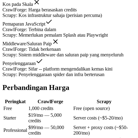
Kos pada Skala
CrawlForge
:
Harga berasaskan credits
Scrapy
:
Kos infrastruktur sahaja (perisian percuma)
Pemaparan JavaScript
CrawlForge
:
Terbina dalam
Scrapy
:
Memerlukan pemalam Splash atau Playwright
Middleware/Saluran Paip
CrawlForge
:
Tidak berkenaan
Scrapy
:
Sistem middleware dan saluran paip yang menyeluruh
Penyelenggaraan
CrawlForge
:
Sifar -- platform mengendalikan kemas kini
Scrapy
:
Penyelenggaraan spider dan infra berterusan
Perbandingan Harga
Peringkat
CrawlForge
Scrapy
Free
1,000 credits
Free (open source)
$19/mo — 5,000
Starter
Server costs (~$5-20/mo)
credits
$99/mo — 50,000
Server + proxy costs (~$50-
Professional
credits
200/mo)