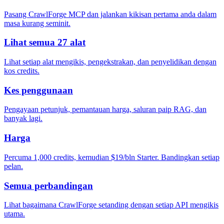
Pasang CrawlForge MCP dan jalankan kikisan pertama anda dalam
masa kurang seminit.
Lihat semua 27 alat
Lihat setiap alat mengikis, pengekstrakan, dan penyelidikan dengan
kos credits.
Kes penggunaan
Pengayaan petunjuk, pemantauan harga, saluran paip RAG, dan
banyak lagi.
Harga
Percuma 1,000 credits, kemudian $19/bln Starter. Bandingkan setiap
pelan.
Semua perbandingan
Lihat bagaimana CrawlForge setanding dengan setiap API mengikis
utama.