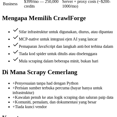
$399/mo — 250,000
Server + proxy costs (~$200-
Business
credits
1000/mo)
Mengapa Memilih CrawlForge
Sifar infrastruktur untuk digunakan, diurus, atau dipantau
MCP-native untuk integrasi ejen AI yang lancar
Pemaparan JavaScript dan langkah anti-bot terbina dalam
Tiada kod spider untuk ditulis atau diselenggara
Mula scraping dalam beberapa minit, bukan hari
Di Mana Scrapy Cemerlang
+
Penyesuaian tanpa had dengan Python
+
Perisian sumber terbuka percuma (bayar hanya untuk
infrastruktur)
+
Kawalan penuh ke atas logik scraping dan saluran paip data
+
Komuniti, pemalam, dan dokumentasi yang besar
+
Tiada kunci vendor