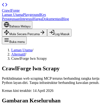
CrawlForge
Laman Utama
Playground
Kes
Penggunaan
Integrasi
Harga
Dokumentasi
Blog
Bahasa Melayu
Mula Secara Percuma
Log Masuk
Buka menu
Laman Utama
/
Alternatif
/
CrawlForge lwn Scrapy
CrawlForge lwn Scrapy
Perkhidmatan web scraping MCP terurus berbanding rangka kerja
Python layan-diri. Tanpa infrastruktur berbanding kawalan penuh.
Kemas kini terakhir:
14 April 2026
Gambaran Keseluruhan