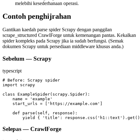
melebihi kesederhanaan operasi.
Contoh penghijrahan
Gantikan kaedah parse spider Scrapy dengan panggilan
scrape_structured CrawlForge untuk kemenangan pantas. Kekalkan
spider kompleks pada Scrapy jika ia sudah berfungsi. (Semak
dokumen Scrapy untuk persediaan middleware khusus anda.)
Sebelum — Scrapy
typescript
# Before: Scrapy spider

import scrapy

class ExampleSpider(scrapy.Spider):

    name = 'example'

    start_urls = ['https://example.com']

    def parse(self, response):

        yield { 'title': response.css('h1::text').get()
Selepas — CrawlForge