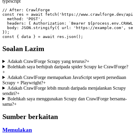
typescript
// After: CrawlForge

const res = await fetch('https://www.crawlforge.dev/api
  method: 'POST',

  headers: { Authorization: `Bearer ${process.env.CRAWL
  body: JSON.stringify({ url: 'https://example.com', se
});

const { data } = await res.json();
Soalan Lazim
Adakah CrawlForge Scrapy yang terurus?
+
Bolehkah saya berhijrah daripada spider Scrapy ke CrawlForge?
+
Adakah CrawlForge memaparkan JavaScript seperti persediaan
Scrapy + Playwright?
+
Adakah CrawlForge lebih murah daripada menjalankan Scrapy
sendiri?
+
Bolehkah saya menggunakan Scrapy dan CrawlForge bersama-
sama?
+
Sumber berkaitan
Memulakan