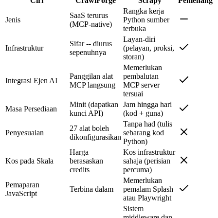
Ciri
CrawlForge
Scrapy
Pemenang
Rangka kerja
SaaS terurus
Jenis
Python sumber
(MCP-native)
terbuka
Layan-diri
Sifar -- diurus
Infrastruktur
(pelayan, proksi,
sepenuhnya
storan)
Memerlukan
Panggilan alat
pembalutan
Integrasi Ejen AI
MCP langsung
MCP server
tersuai
Minit (dapatkan
Jam hingga hari
Masa Persediaan
kunci API)
(kod + guna)
Tanpa had (tulis
27 alat boleh
Penyesuaian
sebarang kod
dikonfigurasikan
Python)
Harga
Kos infrastruktur
Kos pada Skala
berasaskan
sahaja (perisian
credits
percuma)
Memerlukan
Pemaparan
Terbina dalam
pemalam Splash
JavaScript
atau Playwright
Sistem
middleware dan