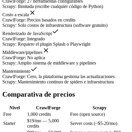
CrawlForge
:
27 herramientas configurables
Scrapy
:
Ilimitada (escribe cualquier código de Python)
Costo a escala
CrawlForge
:
Precios basados en credits
Scrapy
:
Solo costos de infraestructura (software gratuito)
Renderizado de JavaScript
CrawlForge
:
Integrado
Scrapy
:
Requiere el plugin Splash o Playwright
Middleware/pipelines
CrawlForge
:
No aplica
Scrapy
:
Amplio sistema de middleware y pipelines
Mantenimiento
CrawlForge
:
Cero, la plataforma gestiona las actualizaciones
Scrapy
:
Mantenimiento continuo de spiders e infraestructura
Comparativa de precios
Nivel
CrawlForge
Scrapy
Free
1,000 credits
Free (open source)
$19/mo — 5,000
Starter
Server costs (~$5-20/mo)
credits