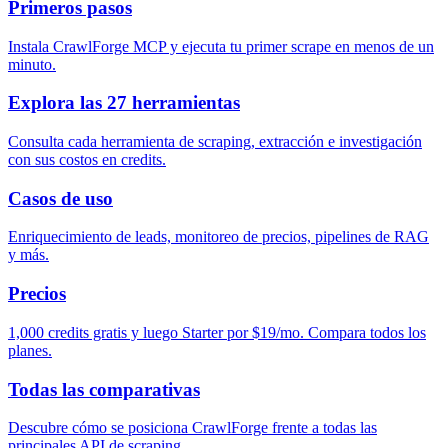
Primeros pasos
Instala CrawlForge MCP y ejecuta tu primer scrape en menos de un
minuto.
Explora las 27 herramientas
Consulta cada herramienta de scraping, extracción e investigación
con sus costos en credits.
Casos de uso
Enriquecimiento de leads, monitoreo de precios, pipelines de RAG
y más.
Precios
1,000 credits gratis y luego Starter por $19/mo. Compara todos los
planes.
Todas las comparativas
Descubre cómo se posiciona CrawlForge frente a todas las
principales API de scraping.