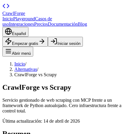
CrawlForge
Inicio
Playground
Casos de
uso
Integraciones
Precios
Documentación
Blog
Español
Empezar gratis
Iniciar sesión
Abrir menú
Inicio
/
Alternativas
/
CrawlForge vs Scrapy
CrawlForge vs Scrapy
Servicio gestionado de web scraping con MCP frente a un
framework de Python autoalojado. Cero infraestructura frente a
control total.
Última actualización:
14 de abril de 2026
Resumen