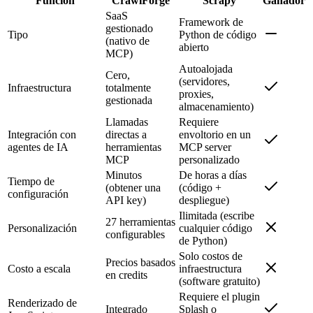
Función
CrawlForge
Scrapy
Ganador
SaaS
Framework de
gestionado
Tipo
Python de código
(nativo de
abierto
MCP)
Autoalojada
Cero,
(servidores,
Infraestructura
totalmente
proxies,
gestionada
almacenamiento)
Llamadas
Requiere
Integración con
directas a
envoltorio en un
agentes de IA
herramientas
MCP server
MCP
personalizado
Minutos
De horas a días
Tiempo de
(obtener una
(código +
configuración
API key)
despliegue)
Ilimitada (escribe
27 herramientas
Personalización
cualquier código
configurables
de Python)
Solo costos de
Precios basados
Costo a escala
infraestructura
en credits
(software gratuito)
Requiere el plugin
Renderizado de
Integrado
Splash o