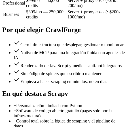
$99/mo — 50,000
Server + proxy costs (~$50-
Professional
credits
200/mo)
$399/mo — 250,000
Server + proxy costs (~$200-
Business
credits
1000/mo)
Por qué elegir CrawlForge
Cero infraestructura que desplegar, gestionar o monitorear
Nativo de MCP para una integración fluida con agentes de
IA
Renderizado de JavaScript y medidas anti-bot integrados
Sin código de spiders que escribir o mantener
Empieza a hacer scraping en minutos, no en días
En qué destaca Scrapy
+
Personalización ilimitada con Python
+
Software de código abierto gratuito (pagas solo por la
infraestructura)
+
Control total sobre la lógica de scraping y el pipeline de
datos