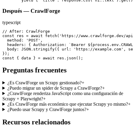
        yield { 'title': response.css('h1::text').get()
Después — CrawlForge
typescript
// After: CrawlForge

const res = await fetch('https://www.crawlforge.dev/api
  method: 'POST',

  headers: { Authorization: `Bearer ${process.env.CRAWL
  body: JSON.stringify({ url: 'https://example.com', se
});

const { data } = await res.json();
Preguntas frecuentes
¿Es CrawlForge un Scrapy gestionado?
+
¿Puedo migrar un spider de Scrapy a CrawlForge?
+
¿CrawlForge renderiza JavaScript como una configuración de
Scrapy + Playwright?
+
¿Es CrawlForge más económico que ejecutar Scrapy yo mismo?
+
¿Puedo usar Scrapy y CrawlForge juntos?
+
Recursos relacionados