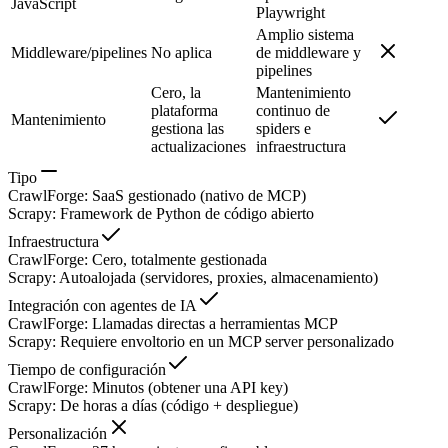
JavaScript
Playwright
Amplio sistema
Middleware/pipelines
No aplica
de middleware y
pipelines
Cero, la
Mantenimiento
plataforma
continuo de
Mantenimiento
gestiona las
spiders e
actualizaciones
infraestructura
Tipo
CrawlForge
:
SaaS gestionado (nativo de MCP)
Scrapy
:
Framework de Python de código abierto
Infraestructura
CrawlForge
:
Cero, totalmente gestionada
Scrapy
:
Autoalojada (servidores, proxies, almacenamiento)
Integración con agentes de IA
CrawlForge
:
Llamadas directas a herramientas MCP
Scrapy
:
Requiere envoltorio en un MCP server personalizado
Tiempo de configuración
CrawlForge
:
Minutos (obtener una API key)
Scrapy
:
De horas a días (código + despliegue)
Personalización