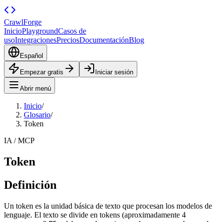
CrawlForge
Inicio
Playground
Casos de
uso
Integraciones
Precios
Documentación
Blog
Español
Empezar gratis
Iniciar sesión
Abrir menú
Inicio
/
Glosario
/
Token
IA / MCP
Token
Definición
Un token es la unidad básica de texto que procesan los modelos de
lenguaje. El texto se divide en tokens (aproximadamente 4