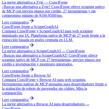
La mejor alternativa a Zyte — CrawlForge
¿Buscas una alternativa a Zyte? CrawlForge ofrece scraping nativo
de MCP con precios planos por credits, 27 herramientas y sin
compromiso mínimo de $100-$500/mo.
Leer comparativa
CrawlForge frente a ScrapeGraphAI
Compara CrawlForge y ScrapeGraphAI para web scraping
impulsado por IA. Plataforma nativa de MCP de 27 tools frente a la
extracción basada en grafos centrada en LLM.
Leer comparativa
La mejor alternativa a ScrapeGraphAI — CrawlForge
¿Buscas una alternativa a ScrapeGraphAI? CrawlForge ofrece
scraping nativo de MCP con 27 herramientas, precios planos por
credits e investigación y monitoreo integrados.
Leer comparativa
CrawlForge frente a Browse AI
Compara CrawlForge y Browse AI para web scraping.
Herramientas nativas de MCP pensadas para desarrolladores frente a
la grabación de robots de navegador sin código. Mira la
comparación.
Leer comparativa
La mejor alternativa a Browse AI para desarrolladores —
CrawlForge