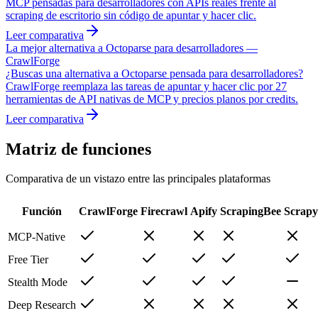
MCP pensadas para desarrolladores con APIs reales frente al
scraping de escritorio sin código de apuntar y hacer clic.
Leer comparativa
La mejor alternativa a Octoparse para desarrolladores —
CrawlForge
¿Buscas una alternativa a Octoparse pensada para desarrolladores?
CrawlForge reemplaza las tareas de apuntar y hacer clic por 27
herramientas de API nativas de MCP y precios planos por credits.
Leer comparativa
Matriz de funciones
Comparativa de un vistazo entre las principales plataformas
Función
CrawlForge
Firecrawl
Apify
ScrapingBee
Scrapy
MCP-Native
Free Tier
Stealth Mode
Deep Research