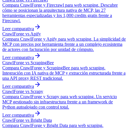
Compara CrawlForge y Firecrawl para web scraping. Descubre
cómo se posicionan la arquitectura nativa de MCP, las 27
herramientas especializadas y los 1,000 credits gratis frente a
Firecrawl.
Leer comparativa
CrawlForge vs Apify
Compara CrawlForge y Apify para web scraping. La simplicidad de
MCP con precios por herramienta frente a un complejo ecosistema
de actores con facturación por unidad de cómputo.
Leer comparativa
CrawlForge vs ScrapingBee
Compara CrawlForge y ScrapingBee para web scraping.
Integración con IA nativa de MCP y extracción estructurada frente a
una API proxy REST tradicional.
Leer comparativa
CrawlForge vs Scrapy
Compara CrawlForge y Scrapy para web scraping. Un servicio
MCP gestionado sin infraestructura frente a un framework de
Python autoalojado con control total.
Leer comparativa
CrawlForge vs Bright Data
Compara CrawlForge y Bright Data para web scraping.