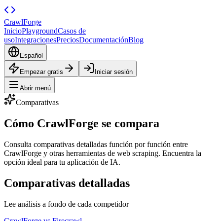
CrawlForge
Inicio
Playground
Casos de
uso
Integraciones
Precios
Documentación
Blog
Español
Empezar gratis
Iniciar sesión
Abrir menú
Comparativas
Cómo CrawlForge
se compara
Consulta comparativas detalladas función por función entre
CrawlForge y otras herramientas de web scraping. Encuentra la
opción ideal para tu aplicación de IA.
Comparativas detalladas
Lee análisis a fondo de cada competidor
CrawlForge vs Firecrawl