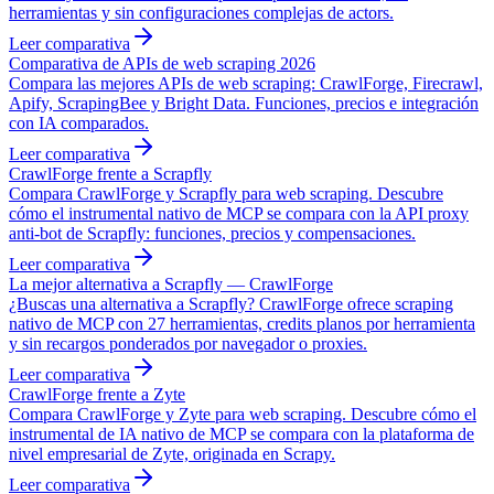
herramientas y sin configuraciones complejas de actors.
Leer comparativa
Comparativa de APIs de web scraping 2026
Compara las mejores APIs de web scraping: CrawlForge, Firecrawl,
Apify, ScrapingBee y Bright Data. Funciones, precios e integración
con IA comparados.
Leer comparativa
CrawlForge frente a Scrapfly
Compara CrawlForge y Scrapfly para web scraping. Descubre
cómo el instrumental nativo de MCP se compara con la API proxy
anti-bot de Scrapfly: funciones, precios y compensaciones.
Leer comparativa
La mejor alternativa a Scrapfly — CrawlForge
¿Buscas una alternativa a Scrapfly? CrawlForge ofrece scraping
nativo de MCP con 27 herramientas, credits planos por herramienta
y sin recargos ponderados por navegador o proxies.
Leer comparativa
CrawlForge frente a Zyte
Compara CrawlForge y Zyte para web scraping. Descubre cómo el
instrumental de IA nativo de MCP se compara con la plataforma de
nivel empresarial de Zyte, originada en Scrapy.
Leer comparativa