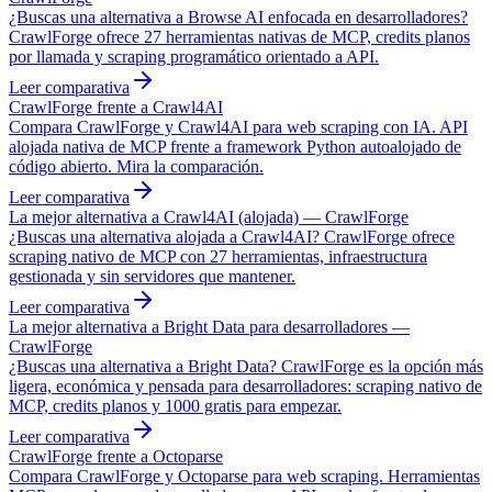
¿Buscas una alternativa a Browse AI enfocada en desarrolladores?
CrawlForge ofrece 27 herramientas nativas de MCP, credits planos
por llamada y scraping programático orientado a API.
Leer comparativa
CrawlForge frente a Crawl4AI
Compara CrawlForge y Crawl4AI para web scraping con IA. API
alojada nativa de MCP frente a framework Python autoalojado de
código abierto. Mira la comparación.
Leer comparativa
La mejor alternativa a Crawl4AI (alojada) — CrawlForge
¿Buscas una alternativa alojada a Crawl4AI? CrawlForge ofrece
scraping nativo de MCP con 27 herramientas, infraestructura
gestionada y sin servidores que mantener.
Leer comparativa
La mejor alternativa a Bright Data para desarrolladores —
CrawlForge
¿Buscas una alternativa a Bright Data? CrawlForge es la opción más
ligera, económica y pensada para desarrolladores: scraping nativo de
MCP, credits planos y 1000 gratis para empezar.
Leer comparativa
CrawlForge frente a Octoparse
Compara CrawlForge y Octoparse para web scraping. Herramientas