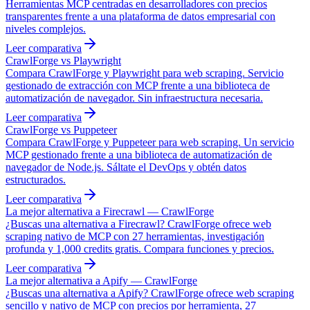
Herramientas MCP centradas en desarrolladores con precios
transparentes frente a una plataforma de datos empresarial con
niveles complejos.
Leer comparativa
CrawlForge vs Playwright
Compara CrawlForge y Playwright para web scraping. Servicio
gestionado de extracción con MCP frente a una biblioteca de
automatización de navegador. Sin infraestructura necesaria.
Leer comparativa
CrawlForge vs Puppeteer
Compara CrawlForge y Puppeteer para web scraping. Un servicio
MCP gestionado frente a una biblioteca de automatización de
navegador de Node.js. Sáltate el DevOps y obtén datos
estructurados.
Leer comparativa
La mejor alternativa a Firecrawl — CrawlForge
¿Buscas una alternativa a Firecrawl? CrawlForge ofrece web
scraping nativo de MCP con 27 herramientas, investigación
profunda y 1,000 credits gratis. Compara funciones y precios.
Leer comparativa
La mejor alternativa a Apify — CrawlForge
¿Buscas una alternativa a Apify? CrawlForge ofrece web scraping
sencillo y nativo de MCP con precios por herramienta, 27