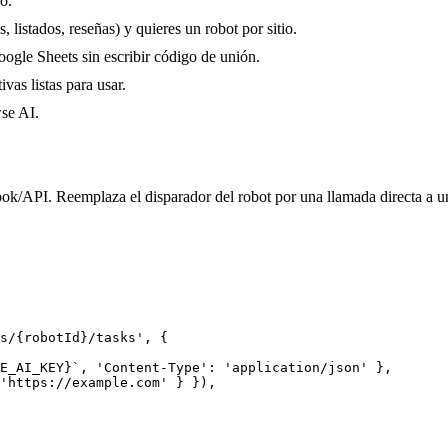
o.
, listados, reseñas) y quieres un robot por sitio.
ogle Sheets sin escribir código de unión.
vas listas para usar.
se AI.
ok/API. Reemplaza el disparador del robot por una llamada directa a 
s/{robotId}/tasks', {

E_AI_KEY}`, 'Content-Type': 'application/json' },

'https://example.com' } }),
