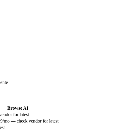
iente
Browse AI
endor for latest
9/mo — check vendor for latest
est