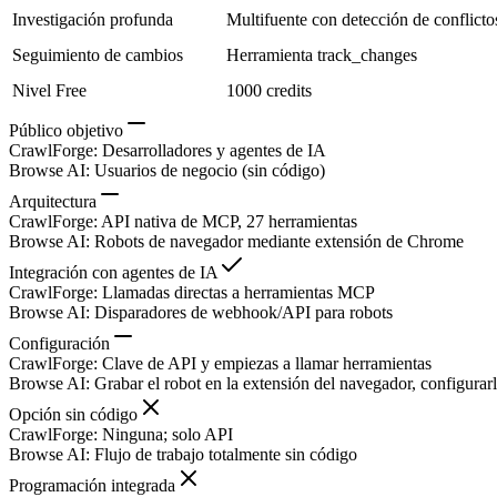
Investigación profunda
Multifuente con detección de conflicto
Seguimiento de cambios
Herramienta track_changes
Nivel Free
1000 credits
Público objetivo
CrawlForge
:
Desarrolladores y agentes de IA
Browse AI
:
Usuarios de negocio (sin código)
Arquitectura
CrawlForge
:
API nativa de MCP, 27 herramientas
Browse AI
:
Robots de navegador mediante extensión de Chrome
Integración con agentes de IA
CrawlForge
:
Llamadas directas a herramientas MCP
Browse AI
:
Disparadores de webhook/API para robots
Configuración
CrawlForge
:
Clave de API y empiezas a llamar herramientas
Browse AI
:
Grabar el robot en la extensión del navegador, configurar
Opción sin código
CrawlForge
:
Ninguna; solo API
Browse AI
:
Flujo de trabajo totalmente sin código
Programación integrada