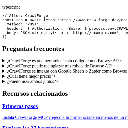
typescript
// After: CrawlForge

const res = await fetch('https://www.crawlforge.dev/api
  method: 'POST',

  headers: { Authorization: `Bearer ${process.env.CRAWL
  body: JSON.stringify({ url: 'https://example.com', se
});
Preguntas frecuentes
¿CrawlForge es una herramienta sin código como Browse AI?
+
¿CrawlForge puede reemplazar mis robots de Browse AI?
+
¿CrawlForge se integra con Google Sheets o Zapier como Browse
¿Cuál tiene mejor precio?
+
¿Puedo usar ambos juntos?
+
Recursos relacionados
Primeros pasos
Instala CrawlForge MCP y ejecuta tu primer scrape en menos de un m