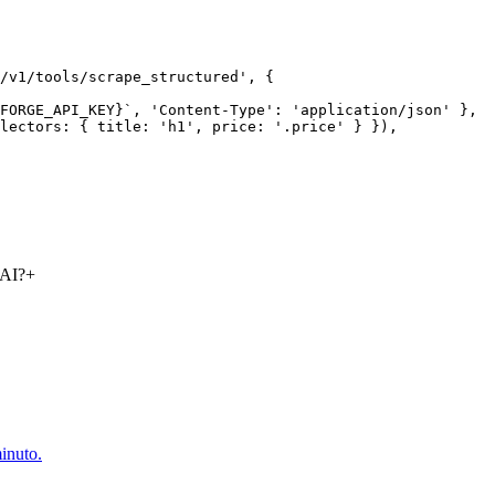
/v1/tools/scrape_structured', {

FORGE_API_KEY}`, 'Content-Type': 'application/json' },

lectors: { title: 'h1', price: '.price' } }),

 AI?
+
inuto.