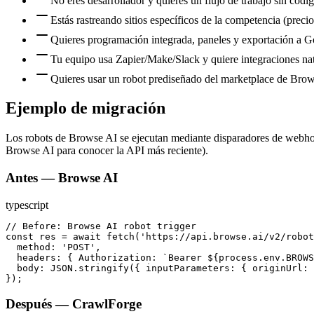
No eres desarrollador y quieres un flujo de trabajo sin códig
Estás rastreando sitios específicos de la competencia (precios
Quieres programación integrada, paneles y exportación a Go
Tu equipo usa Zapier/Make/Slack y quiere integraciones nati
Quieres usar un robot prediseñado del marketplace de Brow
Ejemplo de migración
Los robots de Browse AI se ejecutan mediante disparadores de webho
Browse AI para conocer la API más reciente).
Antes — Browse AI
typescript
// Before: Browse AI robot trigger

const res = await fetch('https://api.browse.ai/v2/robot
  method: 'POST',

  headers: { Authorization: `Bearer ${process.env.BROWS
  body: JSON.stringify({ inputParameters: { originUrl: 
});
Después — CrawlForge