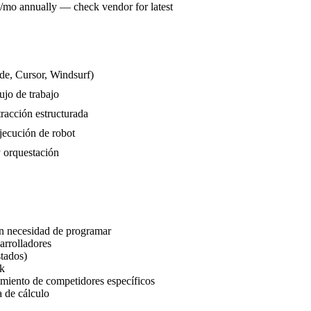
mo annually — check vendor for latest
de, Cursor, Windsurf)
lujo de trabajo
racción estructurada
ejecución de robot
y orquestación
sin necesidad de programar
arrolladores
stados)
ck
imiento de competidores específicos
 de cálculo