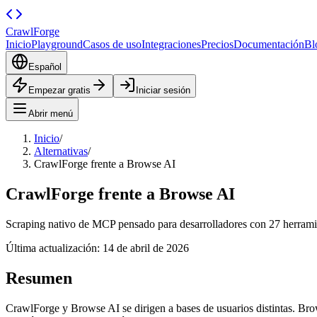
CrawlForge
Inicio
Playground
Casos de uso
Integraciones
Precios
Documentación
Bl
Español
Empezar gratis
Iniciar sesión
Abrir menú
Inicio
/
Alternativas
/
CrawlForge frente a Browse AI
CrawlForge frente a Browse AI
Scraping nativo de MCP pensado para desarrolladores con 27 herramie
Última actualización:
14 de abril de 2026
Resumen
CrawlForge y Browse AI se dirigen a bases de usuarios distintas. Bro