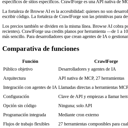
específicos de sitios específicos. CrawlForge es una API nativa de M
La fortaleza de Browse AI es la accesibilidad: quienes no son desarr
escribir código. La fortaleza de CrawlForge son las primitivas para d
Los precios también se dividen en la misma línea. Browse AI cobra por
recientes). CrawlForge usa credits planos por herramienta —de 1 a 10
más sencillo. Para desarrolladores que crean agentes de IA o gestiona
Comparativa de funciones
Función
CrawlForge
Público objetivo
Desarrolladores y agentes de IA
Arquitectura
API nativa de MCP, 27 herramientas
Integración con agentes de IA
Llamadas directas a herramientas MC
Configuración
Clave de API y empiezas a llamar her
Opción sin código
Ninguna; solo API
Programación integrada
Mediante cron externo
Flujos de trabajo flexibles
27 herramientas componibles para cual