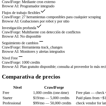
CrawlForge
:
Mediante cron externo
Browse AI
:
Programador integrado
Flujos de trabajo flexibles
CrawlForge
:
27 herramientas componibles para cualquier scraping
Browse AI
:
Grabaciones por robot y por sitio
Investigación profunda
CrawlForge
:
Multifuente con detección de conflictos
Browse AI
:
No disponible
Seguimiento de cambios
CrawlForge
:
Herramienta track_changes
Browse AI
:
Monitores y alertas integrados
Nivel Free
CrawlForge
:
1000 credits
Browse AI
:
Plan gratuito disponible; consulta al proveedor lo más rec
Comparativa de precios
Nivel
CrawlForge
Free
1,000 credits (one-time)
Free plan — check v
Starter
$19/mo — 5,000 credits
Paid plans from ~$1
Professional
$99/mo — 50,000 credits
check vendor for lat