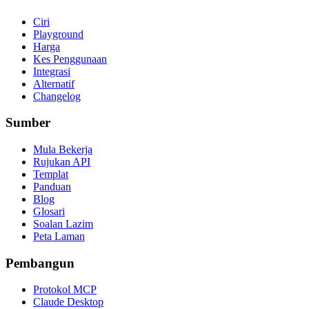
Ciri
Playground
Harga
Kes Penggunaan
Integrasi
Alternatif
Changelog
Sumber
Mula Bekerja
Rujukan API
Templat
Panduan
Blog
Glosari
Soalan Lazim
Peta Laman
Pembangun
Protokol MCP
Claude Desktop