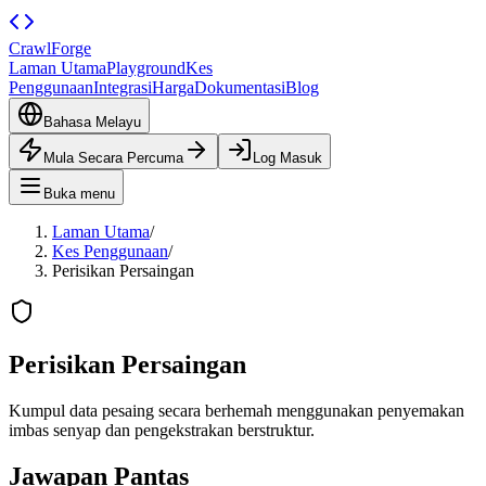
CrawlForge
Laman Utama
Playground
Kes
Penggunaan
Integrasi
Harga
Dokumentasi
Blog
Bahasa Melayu
Mula Secara Percuma
Log Masuk
Buka menu
Laman Utama
/
Kes Penggunaan
/
Perisikan Persaingan
Perisikan Persaingan
Kumpul data pesaing secara berhemah menggunakan penyemakan
imbas senyap dan pengekstrakan berstruktur.
Jawapan Pantas