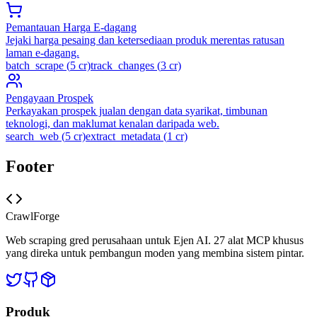
Pemantauan Harga E-dagang
Jejaki harga pesaing dan ketersediaan produk merentas ratusan
laman e-dagang.
batch_scrape
(
5
cr)
track_changes
(
3
cr)
Pengayaan Prospek
Perkayakan prospek jualan dengan data syarikat, timbunan
teknologi, dan maklumat kenalan daripada web.
search_web
(
5
cr)
extract_metadata
(
1
cr)
Footer
CrawlForge
Web scraping gred perusahaan untuk Ejen AI. 27 alat MCP khusus
yang direka untuk pembangun moden yang membina sistem pintar.
Produk