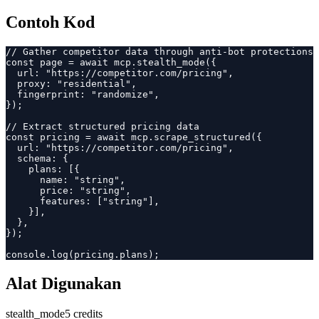
Contoh Kod
// Gather competitor data through anti-bot protections

const page = await mcp.stealth_mode({

  url: "https://competitor.com/pricing",

  proxy: "residential",

  fingerprint: "randomize",

});

// Extract structured pricing data

const pricing = await mcp.scrape_structured({

  url: "https://competitor.com/pricing",

  schema: {

    plans: [{

      name: "string",

      price: "string",

      features: ["string"],

    }],

  },

});

console.log(pricing.plans);
Alat Digunakan
stealth_mode
5 credits