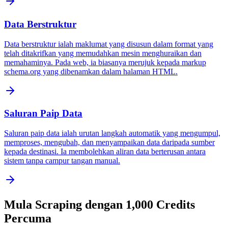
Data Berstruktur
Data berstruktur ialah maklumat yang disusun dalam format yang
telah ditakrifkan yang memudahkan mesin menghuraikan dan
memahaminya. Pada web, ia biasanya merujuk kepada markup
schema.org yang dibenamkan dalam halaman HTML.
Saluran Paip Data
Saluran paip data ialah urutan langkah automatik yang mengumpul,
memproses, mengubah, dan menyampaikan data daripada sumber
kepada destinasi. Ia membolehkan aliran data berterusan antara
sistem tanpa campur tangan manual.
Mula Scraping dengan 1,000 Credits
Percuma