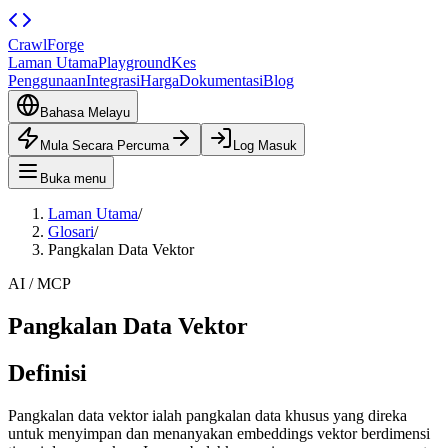
CrawlForge
Laman Utama
Playground
Kes
Penggunaan
Integrasi
Harga
Dokumentasi
Blog
Bahasa Melayu
Mula Secara Percuma
Log Masuk
Buka menu
Laman Utama
/
Glosari
/
Pangkalan Data Vektor
AI / MCP
Pangkalan Data Vektor
Definisi
Pangkalan data vektor ialah pangkalan data khusus yang direka
untuk menyimpan dan menanyakan embeddings vektor berdimensi