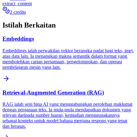
extract_content
2 credits
Istilah Berkaitan
Embeddings
Embeddings ialah perwakilan vektor berangka padat bagi teks, imej,
atau data lain. Ia menangkap makna semantik dalam format yang
membolehkan carian persamaan, pengelompokan, dan operasi
pembelajaran mesin yang lain.
Retrieval-Augmented Generation (RAG)
RAG ialah seni bina AI yang menggabungkan perolehan maklumat
dengan penjanaan teks. Ia mula-mula mendapatkan dokumen yang
relevan daripada sumber luaran, kemudian menggunakannya
sebagai konteks untuk model bahasa menjana respons yang tepat
dan berasas.