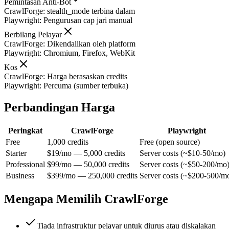
Pemintasan Anti-Bot
CrawlForge
:
stealth_mode terbina dalam
Playwright
:
Pengurusan cap jari manual
Berbilang Pelayar
CrawlForge
:
Dikendalikan oleh platform
Playwright
:
Chromium, Firefox, WebKit
Kos
CrawlForge
:
Harga berasaskan credits
Playwright
:
Percuma (sumber terbuka)
Perbandingan Harga
Peringkat
CrawlForge
Playwright
Free
1,000 credits
Free (open source)
Starter
$19/mo — 5,000 credits
Server costs (~$10-50/mo)
Professional
$99/mo — 50,000 credits
Server costs (~$50-200/mo
Business
$399/mo — 250,000 credits
Server costs (~$200-500/m
Mengapa Memilih CrawlForge
Tiada infrastruktur pelayar untuk diurus atau diskalakan