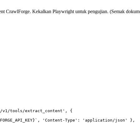
tent CrawlForge. Kekalkan Playwright untuk pengujian. (Semak dokume
/v1/tools/extract_content', {

FORGE_API_KEY}`, 'Content-Type': 'application/json' },
