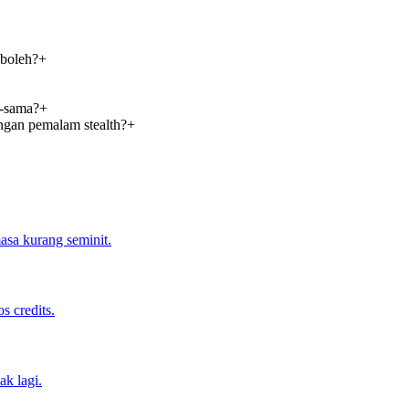
 boleh?
+
-sama?
+
ngan pemalam stealth?
+
sa kurang seminit.
s credits.
k lagi.