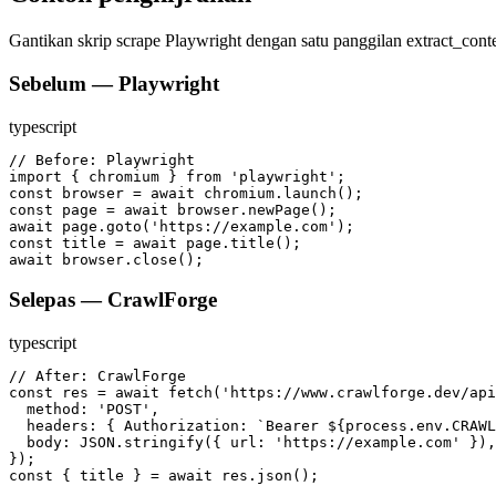
Gantikan skrip scrape Playwright dengan satu panggilan extract_con
Sebelum — Playwright
typescript
// Before: Playwright

import { chromium } from 'playwright';

const browser = await chromium.launch();

const page = await browser.newPage();

await page.goto('https://example.com');

const title = await page.title();

await browser.close();
Selepas — CrawlForge
typescript
// After: CrawlForge

const res = await fetch('https://www.crawlforge.dev/api
  method: 'POST',

  headers: { Authorization: `Bearer ${process.env.CRAWL
  body: JSON.stringify({ url: 'https://example.com' }),

});

const { title } = await res.json();