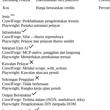
Kos
Harga berasaskan credits
Percum
Jenis
CrawlForge
:
Perkhidmatan pengekstrakan terurus
Playwright
:
Pustaka automasi pelayar
Infrastruktur
CrawlForge
:
Sifar -- diurus sepenuhnya
Playwright
:
Pelayar dan pelayan diurus sendiri
Integrasi Ejen AI
CrawlForge
:
MCP-native, panggilan alat langsung
Playwright
:
Memerlukan pembalutan tersuai
Kawalan Pelayar
CrawlForge
:
Melalui scrape_with_actions
Playwright
:
Kawalan aturcara penuh
Sokongan Pengujian
CrawlForge
:
Tidak berkenaan
Playwright
:
Rangka kerja ujian penuh
Output Berstruktur
CrawlForge
:
Terbina dalam (JSON, markdown, teks)
Playwright
:
Pengekstrakan DIY daripada DOM