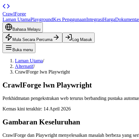
CrawlForge
Laman Utama
Playground
Kes Penggunaan
Integrasi
Harga
Dokumentas
Bahasa Melayu
Mula Secara Percuma
Log Masuk
Buka menu
Laman Utama
/
Alternatif
/
CrawlForge lwn Playwright
CrawlForge lwn Playwright
Perkhidmatan pengekstrakan web terurus berbanding pustaka automasi 
Kemas kini terakhir:
14 April 2026
Gambaran Keseluruhan
CrawlForge dan Playwright menyelesaikan masalah berbeza yang serin