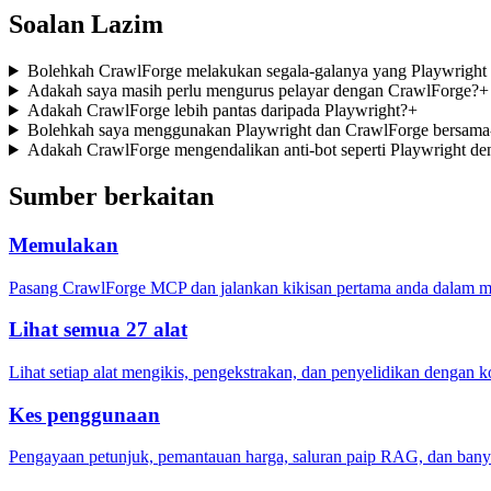
Soalan Lazim
Bolehkah CrawlForge melakukan segala-galanya yang Playwright
Adakah saya masih perlu mengurus pelayar dengan CrawlForge?
+
Adakah CrawlForge lebih pantas daripada Playwright?
+
Bolehkah saya menggunakan Playwright dan CrawlForge bersama
Adakah CrawlForge mengendalikan anti-bot seperti Playwright de
Sumber berkaitan
Memulakan
Pasang CrawlForge MCP dan jalankan kikisan pertama anda dalam ma
Lihat semua 27 alat
Lihat setiap alat mengikis, pengekstrakan, dan penyelidikan dengan ko
Kes penggunaan
Pengayaan petunjuk, pemantauan harga, saluran paip RAG, dan banya