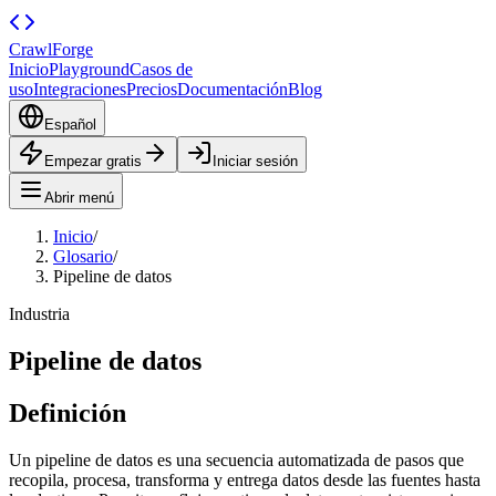
CrawlForge
Inicio
Playground
Casos de
uso
Integraciones
Precios
Documentación
Blog
Español
Empezar gratis
Iniciar sesión
Abrir menú
Inicio
/
Glosario
/
Pipeline de datos
Industria
Pipeline de datos
Definición
Un pipeline de datos es una secuencia automatizada de pasos que
recopila, procesa, transforma y entrega datos desde las fuentes hasta