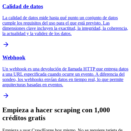
Calidad de datos
La calidad de datos mide hasta qué punto un conjunto de datos
cumple los requisitos del uso para el que está previsto. Las
dimensiones clave incluyen la exactitud, la integridad, la coherencia,
la actualidad y la validez de los datos.
Webhook
Un webhook es una devolución de llamada HTTP que entrega datos
a una URL especificada cuando ocurre un evento. A diferencia del
sondeo, los webhooks envían datos en tiempo real, lo que permite
arquitecturas basadas en eventos.
Empieza a hacer scraping con 1,000
créditos gratis
Empieza a usar CrawlForge hoy mismo. No se requiere tarjeta de