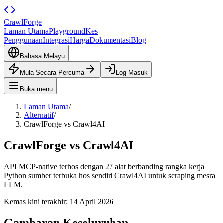
CrawlForge
Laman Utama
Playground
Kes
Penggunaan
Integrasi
Harga
Dokumentasi
Blog
Bahasa Melayu
Mula Secara Percuma
Log Masuk
Buka menu
Laman Utama
/
Alternatif
/
CrawlForge vs Crawl4AI
CrawlForge vs Crawl4AI
API MCP-native terhos dengan 27 alat berbanding rangka kerja
Python sumber terbuka hos sendiri Crawl4AI untuk scraping mesra
LLM.
Kemas kini terakhir:
14 April 2026
Gambaran Keseluruhan