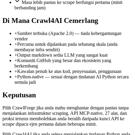
Masa lebih pantas ke scrape berfungsi pertama (minit
berbanding jam)
Di Mana Crawl4AI Cemerlang
+
Sumber terbuka (Apache 2.0) — tiada kebergantungan
vendor
+
Percuma untuk dijalankan pada sebarang skala (anda
membayar infra sendiri)
+
Output markdown sedia LLM yang sangat kuat
+
Komuniti GitHub yang besar dan ekosistem yang
berkembang
+
Kawalan penuh ke atas kod, penyesuaian, penggunaan
+
Python-native — sesuai dengan tindanan AI Python secara
semula jadi
Keputusan
Pilih CrawlForge jika anda mahu menghantar dengan pantas tanpa
menjalankan infrastruktur scraping. API MCP-native, 27 alat, dan
proksi terurus membolehkan anda beralih daripada kunci API ke
scrape dipacu ejen pertama dalam beberapa minit.
Pilih Crawl4AI jika anda selesa menjalankan tindanan Python anda