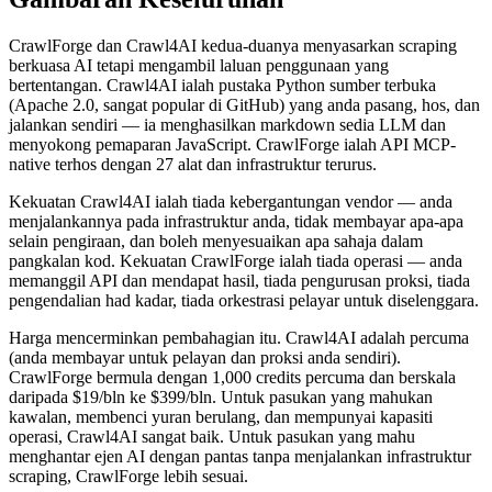
CrawlForge dan Crawl4AI kedua-duanya menyasarkan scraping
berkuasa AI tetapi mengambil laluan penggunaan yang
bertentangan. Crawl4AI ialah pustaka Python sumber terbuka
(Apache 2.0, sangat popular di GitHub) yang anda pasang, hos, dan
jalankan sendiri — ia menghasilkan markdown sedia LLM dan
menyokong pemaparan JavaScript. CrawlForge ialah API MCP-
native terhos dengan 27 alat dan infrastruktur terurus.
Kekuatan Crawl4AI ialah tiada kebergantungan vendor — anda
menjalankannya pada infrastruktur anda, tidak membayar apa-apa
selain pengiraan, dan boleh menyesuaikan apa sahaja dalam
pangkalan kod. Kekuatan CrawlForge ialah tiada operasi — anda
memanggil API dan mendapat hasil, tiada pengurusan proksi, tiada
pengendalian had kadar, tiada orkestrasi pelayar untuk diselenggara.
Harga mencerminkan pembahagian itu. Crawl4AI adalah percuma
(anda membayar untuk pelayan dan proksi anda sendiri).
CrawlForge bermula dengan 1,000 credits percuma dan berskala
daripada $19/bln ke $399/bln. Untuk pasukan yang mahukan
kawalan, membenci yuran berulang, dan mempunyai kapasiti
operasi, Crawl4AI sangat baik. Untuk pasukan yang mahu
menghantar ejen AI dengan pantas tanpa menjalankan infrastruktur
scraping, CrawlForge lebih sesuai.