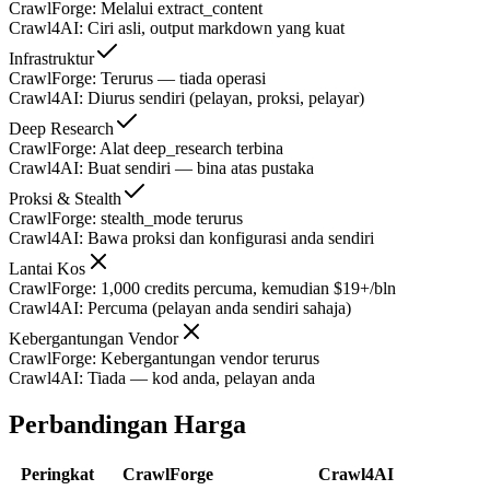
CrawlForge
:
Melalui extract_content
Crawl4AI
:
Ciri asli, output markdown yang kuat
Infrastruktur
CrawlForge
:
Terurus — tiada operasi
Crawl4AI
:
Diurus sendiri (pelayan, proksi, pelayar)
Deep Research
CrawlForge
:
Alat deep_research terbina
Crawl4AI
:
Buat sendiri — bina atas pustaka
Proksi & Stealth
CrawlForge
:
stealth_mode terurus
Crawl4AI
:
Bawa proksi dan konfigurasi anda sendiri
Lantai Kos
CrawlForge
:
1,000 credits percuma, kemudian $19+/bln
Crawl4AI
:
Percuma (pelayan anda sendiri sahaja)
Kebergantungan Vendor
CrawlForge
:
Kebergantungan vendor terurus
Crawl4AI
:
Tiada — kod anda, pelayan anda
Perbandingan Harga
Peringkat
CrawlForge
Crawl4AI