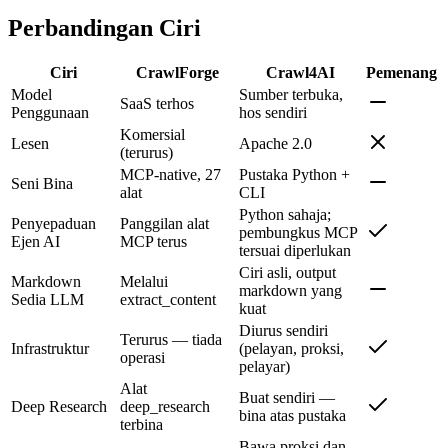
Perbandingan Ciri
Ciri
CrawlForge
Crawl4AI
Pemenang
Model
Sumber terbuka,
SaaS terhos
Penggunaan
hos sendiri
Komersial
Lesen
Apache 2.0
(terurus)
MCP-native, 27
Pustaka Python +
Seni Bina
alat
CLI
Python sahaja;
Penyepaduan
Panggilan alat
pembungkus MCP
Ejen AI
MCP terus
tersuai diperlukan
Ciri asli, output
Markdown
Melalui
markdown yang
Sedia LLM
extract_content
kuat
Diurus sendiri
Terurus — tiada
Infrastruktur
(pelayan, proksi,
operasi
pelayar)
Alat
Buat sendiri —
Deep Research
deep_research
bina atas pustaka
terbina
Bawa proksi dan