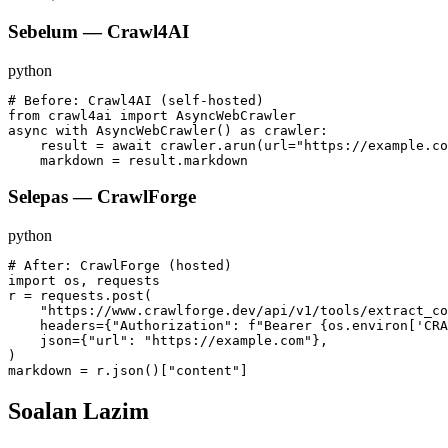
Sebelum — Crawl4AI
python
# Before: Crawl4AI (self-hosted)

from crawl4ai import AsyncWebCrawler

async with AsyncWebCrawler() as crawler:

    result = await crawler.arun(url="https://example.co
    markdown = result.markdown
Selepas — CrawlForge
python
# After: CrawlForge (hosted)

import os, requests

r = requests.post(

    "https://www.crawlforge.dev/api/v1/tools/extract_co
    headers={"Authorization": f"Bearer {os.environ['CRA
    json={"url": "https://example.com"},

)

markdown = r.json()["content"]
Soalan Lazim