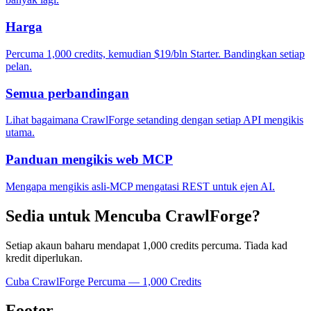
Harga
Percuma 1,000 credits, kemudian $19/bln Starter. Bandingkan setiap
pelan.
Semua perbandingan
Lihat bagaimana CrawlForge setanding dengan setiap API mengikis
utama.
Panduan mengikis web MCP
Mengapa mengikis asli-MCP mengatasi REST untuk ejen AI.
Sedia untuk Mencuba CrawlForge?
Setiap akaun baharu mendapat 1,000 credits percuma. Tiada kad
kredit diperlukan.
Cuba CrawlForge Percuma — 1,000 Credits
Footer