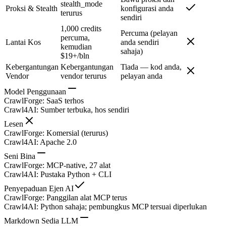
stealth_mode
Proksi & Stealth
konfigurasi anda
terurus
sendiri
1,000 credits
Percuma (pelayan
percuma,
Lantai Kos
anda sendiri
kemudian
sahaja)
$19+/bln
Kebergantungan
Kebergantungan
Tiada — kod anda,
Vendor
vendor terurus
pelayan anda
Model Penggunaan
CrawlForge
:
SaaS terhos
Crawl4AI
:
Sumber terbuka, hos sendiri
Lesen
CrawlForge
:
Komersial (terurus)
Crawl4AI
:
Apache 2.0
Seni Bina
CrawlForge
:
MCP-native, 27 alat
Crawl4AI
:
Pustaka Python + CLI
Penyepaduan Ejen AI
CrawlForge
:
Panggilan alat MCP terus
Crawl4AI
:
Python sahaja; pembungkus MCP tersuai diperlukan
Markdown Sedia LLM