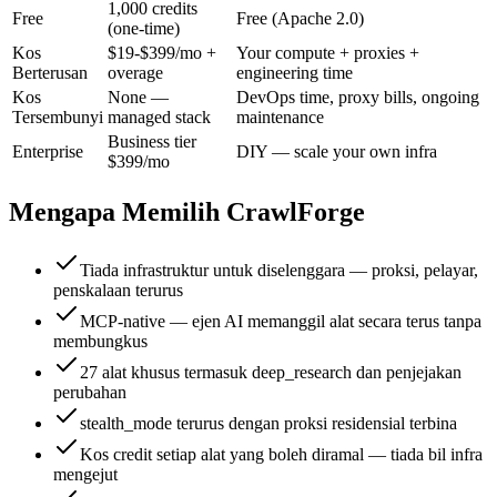
1,000 credits
Free
Free (Apache 2.0)
(one-time)
Kos
$19-$399/mo +
Your compute + proxies +
Berterusan
overage
engineering time
Kos
None —
DevOps time, proxy bills, ongoing
Tersembunyi
managed stack
maintenance
Business tier
Enterprise
DIY — scale your own infra
$399/mo
Mengapa Memilih CrawlForge
Tiada infrastruktur untuk diselenggara — proksi, pelayar,
penskalaan terurus
MCP-native — ejen AI memanggil alat secara terus tanpa
membungkus
27 alat khusus termasuk deep_research dan penjejakan
perubahan
stealth_mode terurus dengan proksi residensial terbina
Kos credit setiap alat yang boleh diramal — tiada bil infra
mengejut