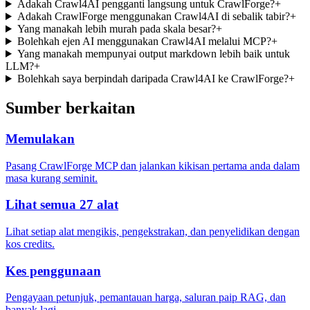
Adakah Crawl4AI pengganti langsung untuk CrawlForge?
+
Adakah CrawlForge menggunakan Crawl4AI di sebalik tabir?
+
Yang manakah lebih murah pada skala besar?
+
Bolehkah ejen AI menggunakan Crawl4AI melalui MCP?
+
Yang manakah mempunyai output markdown lebih baik untuk
LLM?
+
Bolehkah saya berpindah daripada Crawl4AI ke CrawlForge?
+
Sumber berkaitan
Memulakan
Pasang CrawlForge MCP dan jalankan kikisan pertama anda dalam
masa kurang seminit.
Lihat semua 27 alat
Lihat setiap alat mengikis, pengekstrakan, dan penyelidikan dengan
kos credits.
Kes penggunaan
Pengayaan petunjuk, pemantauan harga, saluran paip RAG, dan
banyak lagi.