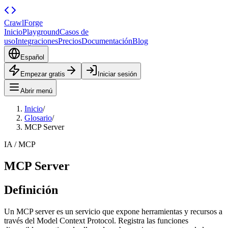
CrawlForge
Inicio
Playground
Casos de
uso
Integraciones
Precios
Documentación
Blog
Español
Empezar gratis
Iniciar sesión
Abrir menú
Inicio
/
Glosario
/
MCP Server
IA / MCP
MCP Server
Definición
Un MCP server es un servicio que expone herramientas y recursos a
través del Model Context Protocol. Registra las funciones