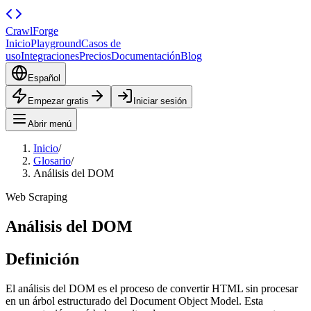
CrawlForge
Inicio
Playground
Casos de
uso
Integraciones
Precios
Documentación
Blog
Español
Empezar gratis
Iniciar sesión
Abrir menú
Inicio
/
Glosario
/
Análisis del DOM
Web Scraping
Análisis del DOM
Definición
El análisis del DOM es el proceso de convertir HTML sin procesar
en un árbol estructurado del Document Object Model. Esta